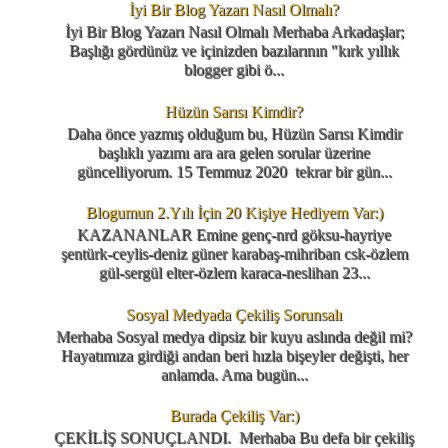
İyi Bir Blog Yazarı Nasıl Olmalı?
İyi Bir Blog Yazarı Nasıl Olmalı Merhaba Arkadaşlar;
Başlığı gördünüz ve içinizden bazılarının "kırk yıllık
blogger gibi ö...
Hüzün Sarısı Kimdir?
Daha önce yazmış olduğum bu, Hüzün Sarısı Kimdir
başlıklı yazımı ara ara gelen sorular üzerine
güncelliyorum. 15 Temmuz 2020 tekrar bir gün...
Blogumun 2.Yılı İçin 20 Kişiye Hediyem Var:)
KAZANANLAR Emine genç-nrd göksu-hayriye
şentürk-ceylis-deniz güner karabaş-mihriban csk-özlem
gül-sergül elter-özlem karaca-neslihan 23...
Sosyal Medyada Çekiliş Sorunsalı
Merhaba Sosyal medya dipsiz bir kuyu aslında değil mi?
Hayatımıza girdiği andan beri hızla bişeyler değişti, her
anlamda. Ama bugün...
Burada Çekiliş Var:)
ÇEKİLİŞ SONUÇLANDI. Merhaba Bu defa bir çekiliş