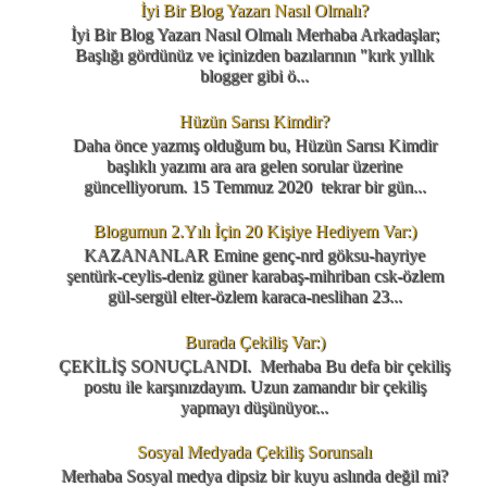
İyi Bir Blog Yazarı Nasıl Olmalı?
İyi Bir Blog Yazarı Nasıl Olmalı Merhaba Arkadaşlar;
Başlığı gördünüz ve içinizden bazılarının "kırk yıllık
blogger gibi ö...
Hüzün Sarısı Kimdir?
Daha önce yazmış olduğum bu, Hüzün Sarısı Kimdir
başlıklı yazımı ara ara gelen sorular üzerine
güncelliyorum. 15 Temmuz 2020 tekrar bir gün...
Blogumun 2.Yılı İçin 20 Kişiye Hediyem Var:)
KAZANANLAR Emine genç-nrd göksu-hayriye
şentürk-ceylis-deniz güner karabaş-mihriban csk-özlem
gül-sergül elter-özlem karaca-neslihan 23...
Burada Çekiliş Var:)
ÇEKİLİŞ SONUÇLANDI. Merhaba Bu defa bir çekiliş
postu ile karşınızdayım. Uzun zamandır bir çekiliş
yapmayı düşünüyor...
Sosyal Medyada Çekiliş Sorunsalı
Merhaba Sosyal medya dipsiz bir kuyu aslında değil mi?