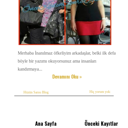
Merhaba İnanılmaz öfkeliyim arkadaşlar, belki ilk defa
böyle bir yazımı okuyorsunuz ama insanları
kandırmaya...
Devamını Oku »
Hiç yorum yok:
Hüzün Sarısı Blog
Ana Sayfa
Önceki Kayıtlar