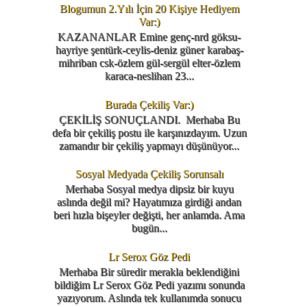
Blogumun 2.Yılı İçin 20 Kişiye Hediyem
Var:)
KAZANANLAR Emine genç-nrd göksu-
hayriye şentürk-ceylis-deniz güner karabaş-
mihriban csk-özlem gül-sergül elter-özlem
karaca-neslihan 23...
Burada Çekiliş Var:)
ÇEKİLİŞ SONUÇLANDI. Merhaba Bu
defa bir çekiliş postu ile karşınızdayım. Uzun
zamandır bir çekiliş yapmayı düşünüyor...
Sosyal Medyada Çekiliş Sorunsalı
Merhaba Sosyal medya dipsiz bir kuyu
aslında değil mi? Hayatımıza girdiği andan
beri hızla bişeyler değişti, her anlamda. Ama
bugün...
Lr Serox Göz Pedi
Merhaba Bir süredir merakla beklendiğini
bildiğim Lr Serox Göz Pedi yazımı sonunda
yazıyorum. Aslında tek kullanımda sonucu