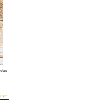
ından
yorum: