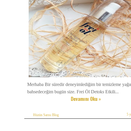
Merhaba Bir süredir deneyimlediğim bir temizleme yağ
bahsedeceğim bugün size. Frei Öl Detoks Etkili...
Devamını Oku »
5 
Hüzün Sarısı Blog