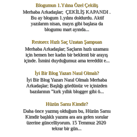
Blogumun 1.Yılına Özel Çekiliş
Merhaba Arkadaşlar; ÇEKİLİŞ KAPANDI .
Bu ay blogum 1.yılını doldurdu. Aktif
yazılarım nisan, mayıs gibi başlasa da
blogumu mart ayında...
Restorex Hızlı Saç Uzatan Şampuan
Merhaba Arkadaşlar; Saçların hızlı uzaması
için hemen her kadın bir beklenti bir arayış
içinde. İsmini duyduğumuz ama tereddüt e...
İyi Bir Blog Yazarı Nasıl Olmalı?
İyi Bir Blog Yazarı Nasıl Olmalı Merhaba
Arkadaşlar; Başlığı gördünüz ve içinizden
bazılarının "kırk yıllık blogger gibi ö...
Hüzün Sarısı Kimdir?
Daha önce yazmış olduğum bu, Hüzün Sarısı
Kimdir başlıklı yazımı ara ara gelen sorular
üzerine güncelliyorum. 15 Temmuz 2020
tekrar bir gün...