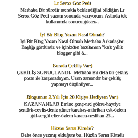
Lr Serox Göz Pedi
Merhaba Bir süredir merakla beklendiğini bildiğim Lr
Serox Göz Pedi yazımı sonunda yazıyorum. Aslında tek
kullanımda sonucu göster...
İyi Bir Blog Yazarı Nasıl Olmalı?
İyi Bir Blog Yazarı Nasıl Olmalı Merhaba Arkadaşlar;
Başlığı gördünüz ve içinizden bazılarının "kırk yıllık
blogger gibi ö...
Burada Çekiliş Var:)
ÇEKİLİŞ SONUÇLANDI. Merhaba Bu defa bir çekiliş
postu ile karşınızdayım. Uzun zamandır bir çekiliş
yapmayı düşünüyor...
Blogumun 2.Yılı İçin 20 Kişiye Hediyem Var:)
KAZANANLAR Emine genç-nrd göksu-hayriye
şentürk-ceylis-deniz güner karabaş-mihriban csk-özlem
gül-sergül elter-özlem karaca-neslihan 23...
Hüzün Sarısı Kimdir?
Daha önce yazmış olduğum bu, Hüzün Sarısı Kimdir