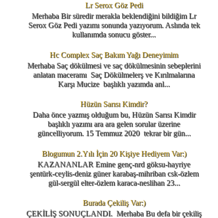
Lr Serox Göz Pedi
Merhaba Bir süredir merakla beklendiğini bildiğim Lr
Serox Göz Pedi yazımı sonunda yazıyorum. Aslında tek
kullanımda sonucu göster...
Hc Complex Saç Bakım Yağı Deneyimim
Merhaba Saç dökülmesi ve saç dökülmesinin sebeplerini
anlatan maceramı Saç Dökülmelerş ve Kırılmalarına
Karşı Mucize başlıklı yazımda anl...
Hüzün Sarısı Kimdir?
Daha önce yazmış olduğum bu, Hüzün Sarısı Kimdir
başlıklı yazımı ara ara gelen sorular üzerine
güncelliyorum. 15 Temmuz 2020 tekrar bir gün...
Blogumun 2.Yılı İçin 20 Kişiye Hediyem Var:)
KAZANANLAR Emine genç-nrd göksu-hayriye
şentürk-ceylis-deniz güner karabaş-mihriban csk-özlem
gül-sergül elter-özlem karaca-neslihan 23...
Burada Çekiliş Var:)
ÇEKİLİŞ SONUÇLANDI. Merhaba Bu defa bir çekiliş