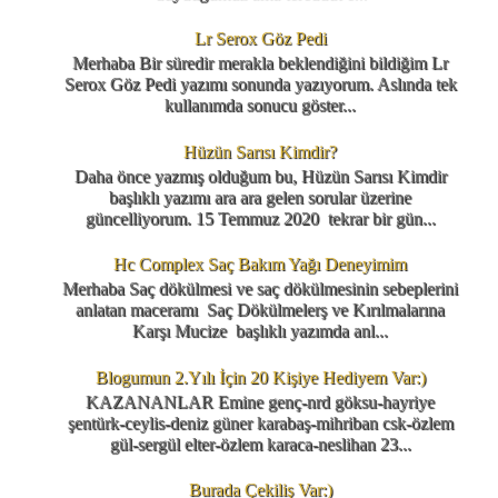
Lr Serox Göz Pedi
Merhaba Bir süredir merakla beklendiğini bildiğim Lr
Serox Göz Pedi yazımı sonunda yazıyorum. Aslında tek
kullanımda sonucu göster...
Hüzün Sarısı Kimdir?
Daha önce yazmış olduğum bu, Hüzün Sarısı Kimdir
başlıklı yazımı ara ara gelen sorular üzerine
güncelliyorum. 15 Temmuz 2020 tekrar bir gün...
Hc Complex Saç Bakım Yağı Deneyimim
Merhaba Saç dökülmesi ve saç dökülmesinin sebeplerini
anlatan maceramı Saç Dökülmelerş ve Kırılmalarına
Karşı Mucize başlıklı yazımda anl...
Blogumun 2.Yılı İçin 20 Kişiye Hediyem Var:)
KAZANANLAR Emine genç-nrd göksu-hayriye
şentürk-ceylis-deniz güner karabaş-mihriban csk-özlem
gül-sergül elter-özlem karaca-neslihan 23...
Burada Çekiliş Var:)