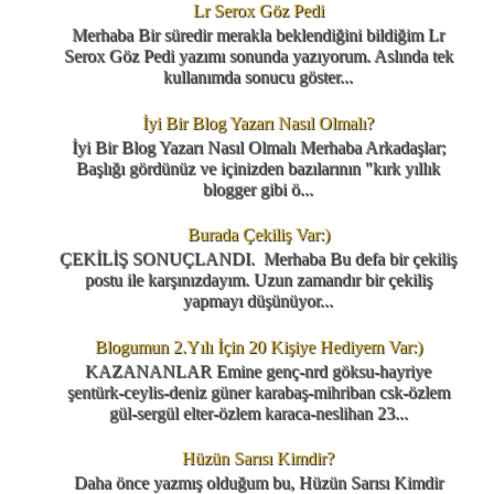
Lr Serox Göz Pedi
Merhaba Bir süredir merakla beklendiğini bildiğim Lr
Serox Göz Pedi yazımı sonunda yazıyorum. Aslında tek
kullanımda sonucu göster...
İyi Bir Blog Yazarı Nasıl Olmalı?
İyi Bir Blog Yazarı Nasıl Olmalı Merhaba Arkadaşlar;
Başlığı gördünüz ve içinizden bazılarının "kırk yıllık
blogger gibi ö...
Burada Çekiliş Var:)
ÇEKİLİŞ SONUÇLANDI. Merhaba Bu defa bir çekiliş
postu ile karşınızdayım. Uzun zamandır bir çekiliş
yapmayı düşünüyor...
Blogumun 2.Yılı İçin 20 Kişiye Hediyem Var:)
KAZANANLAR Emine genç-nrd göksu-hayriye
şentürk-ceylis-deniz güner karabaş-mihriban csk-özlem
gül-sergül elter-özlem karaca-neslihan 23...
Hüzün Sarısı Kimdir?
Daha önce yazmış olduğum bu, Hüzün Sarısı Kimdir