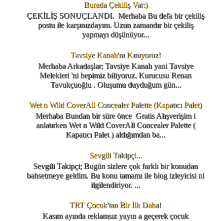
Burada Çekiliş Var:)
ÇEKİLİŞ SONUÇLANDI. Merhaba Bu defa bir çekiliş
postu ile karşınızdayım. Uzun zamandır bir çekiliş
yapmayı düşünüyor...
Tavsiye Kanalı'nı Kınıyoruz!
Merhaba Arkadaşlar; Tavsiye Kanalı yani Tavsiye
Melekleri 'ni hepimiz biliyoruz. Kurucusu Renan
Tavukçuoğlu . Oluşumu duyduğum gün...
Wet n Wild CoverAll Concealer Palette (Kapatıcı Palet)
Merhaba Bundan bir süre önce Gratis Alışverişim i
anlatırken Wet n Wild CoverAll Concealer Palette (
Kapatıcı Palet ) aldığımdan ba...
Sevgili Takipçi...
Sevgili Takipçi; Bugün sizlere çok farklı bir konudan
bahsetmeye geldim. Bu konu tamamı ile blog izleyicisi ni
ilgilendiriyor. ...
TRT Çocuk'tan Bir İlk Daha!
Kasım ayında reklamsız yayın a geçerek çocuk