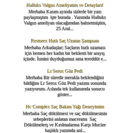
Halluks Valgus Ameliyatım ve Detayları!
Merhaba Kasım ayında sizlerle bir yazı
paylaşmıştım işte burada . Yazımda Halluks
Valgus ameliyatı olacağımdan bahsetmiştim,
25 Aral...
Restorex Hızlı Saç Uzatan Şampuan
Merhaba Arkadaşlar; Saçların hızlı uzaması
için hemen her kadın bir beklenti bir arayış
içinde. İsmini duyduğumuz ama tereddüt e...
Lr Serox Göz Pedi
Merhaba Bir süredir merakla beklendiğini
bildiğim Lr Serox Göz Pedi yazımı sonunda
yazıyorum. Aslında tek kullanımda sonucu
göster...
Hc Complex Saç Bakım Yağı Deneyimim
Merhaba Saç dökülmesi ve saç dökülmesinin
sebeplerini anlatan maceramı Saç
Dökülmelerş ve Kırılmalarına Karşı Mucize
başlıklı yazımda anl...