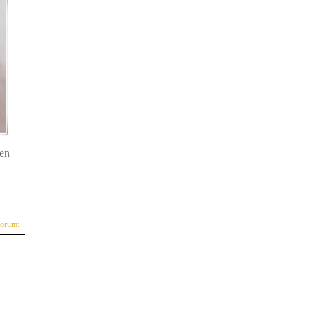
den
yorum: