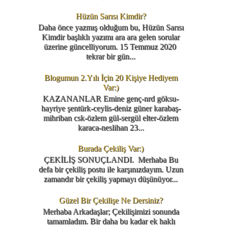
Hüzün Sarısı Kimdir?
Daha önce yazmış olduğum bu, Hüzün Sarısı
Kimdir başlıklı yazımı ara ara gelen sorular
üzerine güncelliyorum. 15 Temmuz 2020
tekrar bir gün...
Blogumun 2.Yılı İçin 20 Kişiye Hediyem
Var:)
KAZANANLAR Emine genç-nrd göksu-
hayriye şentürk-ceylis-deniz güner karabaş-
mihriban csk-özlem gül-sergül elter-özlem
karaca-neslihan 23...
Burada Çekiliş Var:)
ÇEKİLİŞ SONUÇLANDI. Merhaba Bu
defa bir çekiliş postu ile karşınızdayım. Uzun
zamandır bir çekiliş yapmayı düşünüyor...
Güzel Bir Çekilişe Ne Dersiniz?
Merhaba Arkadaşlar; Çekilişimizi sonunda
tamamladım. Bir daha bu kadar ek haklı