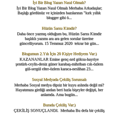
İyi Bir Blog Yazarı Nasıl Olmalı?
İyi Bir Blog Yazarı Nasıl Olmalı Merhaba Arkadaşlar;
Başlığı gördünüz ve içinizden bazılarının "kırk yıllık
blogger gibi ö...
Hüzün Sarısı Kimdir?
Daha önce yazmış olduğum bu, Hüzün Sarısı Kimdir
başlıklı yazımı ara ara gelen sorular üzerine
güncelliyorum. 15 Temmuz 2020 tekrar bir gün...
Blogumun 2.Yılı İçin 20 Kişiye Hediyem Var:)
KAZANANLAR Emine genç-nrd göksu-hayriye
şentürk-ceylis-deniz güner karabaş-mihriban csk-özlem
gül-sergül elter-özlem karaca-neslihan 23...
Sosyal Medyada Çekiliş Sorunsalı
Merhaba Sosyal medya dipsiz bir kuyu aslında değil mi?
Hayatımıza girdiği andan beri hızla bişeyler değişti, her
anlamda. Ama bugün...
Burada Çekiliş Var:)
ÇEKİLİŞ SONUÇLANDI. Merhaba Bu defa bir çekiliş