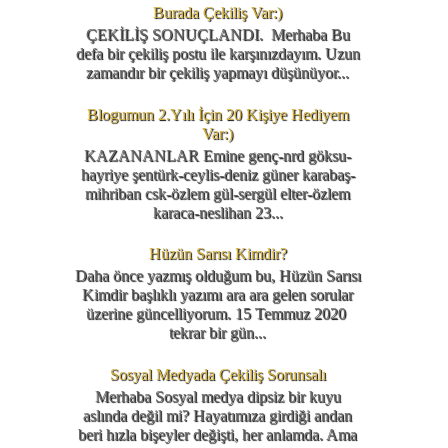
Burada Çekiliş Var:)
ÇEKİLİŞ SONUÇLANDI. Merhaba Bu
defa bir çekiliş postu ile karşınızdayım. Uzun
zamandır bir çekiliş yapmayı düşünüyor...
Blogumun 2.Yılı İçin 20 Kişiye Hediyem
Var:)
KAZANANLAR Emine genç-nrd göksu-
hayriye şentürk-ceylis-deniz güner karabaş-
mihriban csk-özlem gül-sergül elter-özlem
karaca-neslihan 23...
Hüzün Sarısı Kimdir?
Daha önce yazmış olduğum bu, Hüzün Sarısı
Kimdir başlıklı yazımı ara ara gelen sorular
üzerine güncelliyorum. 15 Temmuz 2020
tekrar bir gün...
Sosyal Medyada Çekiliş Sorunsalı
Merhaba Sosyal medya dipsiz bir kuyu
aslında değil mi? Hayatımıza girdiği andan
beri hızla bişeyler değişti, her anlamda. Ama