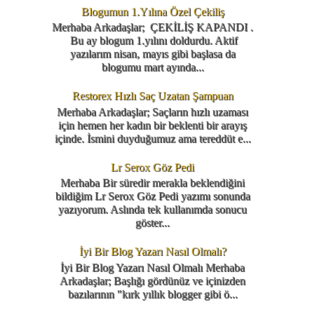
Blogumun 1.Yılına Özel Çekiliş
Merhaba Arkadaşlar; ÇEKİLİŞ KAPANDI .
Bu ay blogum 1.yılını doldurdu. Aktif
yazılarım nisan, mayıs gibi başlasa da
blogumu mart ayında...
Restorex Hızlı Saç Uzatan Şampuan
Merhaba Arkadaşlar; Saçların hızlı uzaması
için hemen her kadın bir beklenti bir arayış
içinde. İsmini duyduğumuz ama tereddüt e...
Lr Serox Göz Pedi
Merhaba Bir süredir merakla beklendiğini
bildiğim Lr Serox Göz Pedi yazımı sonunda
yazıyorum. Aslında tek kullanımda sonucu
göster...
İyi Bir Blog Yazarı Nasıl Olmalı?
İyi Bir Blog Yazarı Nasıl Olmalı Merhaba
Arkadaşlar; Başlığı gördünüz ve içinizden
bazılarının "kırk yıllık blogger gibi ö...