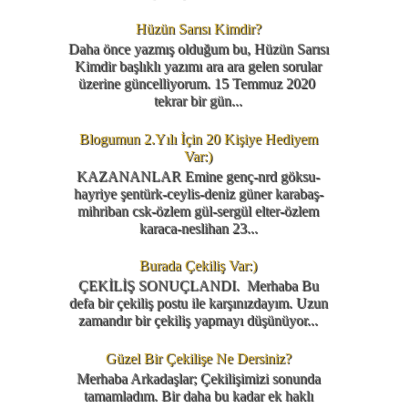
Hüzün Sarısı Kimdir?
Daha önce yazmış olduğum bu, Hüzün Sarısı
Kimdir başlıklı yazımı ara ara gelen sorular
üzerine güncelliyorum. 15 Temmuz 2020
tekrar bir gün...
Blogumun 2.Yılı İçin 20 Kişiye Hediyem
Var:)
KAZANANLAR Emine genç-nrd göksu-
hayriye şentürk-ceylis-deniz güner karabaş-
mihriban csk-özlem gül-sergül elter-özlem
karaca-neslihan 23...
Burada Çekiliş Var:)
ÇEKİLİŞ SONUÇLANDI. Merhaba Bu
defa bir çekiliş postu ile karşınızdayım. Uzun
zamandır bir çekiliş yapmayı düşünüyor...
Güzel Bir Çekilişe Ne Dersiniz?
Merhaba Arkadaşlar; Çekilişimizi sonunda
tamamladım. Bir daha bu kadar ek haklı