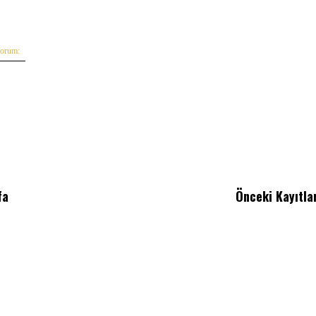
yorum:
fa
Önceki Kayıtla