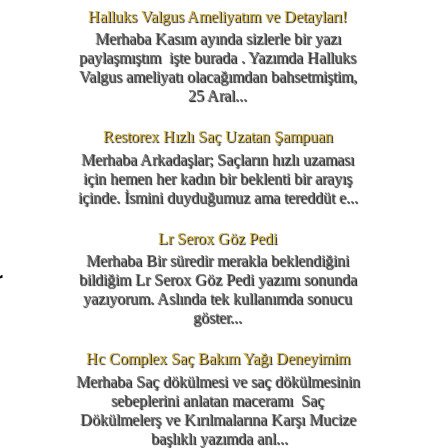
Halluks Valgus Ameliyatım ve Detayları!
Merhaba Kasım ayında sizlerle bir yazı
paylaşmıştım işte burada . Yazımda Halluks
Valgus ameliyatı olacağımdan bahsetmiştim,
25 Aral...
Restorex Hızlı Saç Uzatan Şampuan
Merhaba Arkadaşlar; Saçların hızlı uzaması
için hemen her kadın bir beklenti bir arayış
içinde. İsmini duyduğumuz ama tereddüt e...
Lr Serox Göz Pedi
Merhaba Bir süredir merakla beklendiğini
r
bildiğim Lr Serox Göz Pedi yazımı sonunda
yazıyorum. Aslında tek kullanımda sonucu
göster...
Hc Complex Saç Bakım Yağı Deneyimim
Merhaba Saç dökülmesi ve saç dökülmesinin
sebeplerini anlatan maceramı Saç
Dökülmelerş ve Kırılmalarına Karşı Mucize
başlıklı yazımda anl...