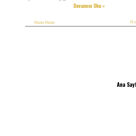
Devamını Oku »
18 
Hüzün Hüzün
Ana Say