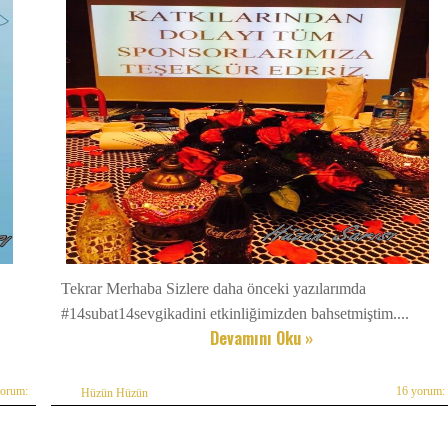
Tekrar Merhaba Sizlere daha önceki yazılarımda
#14subat14sevgikadini etkinliğimizden bahsetmiştim....
Devamını Oku »
yorum:
16 yorum:
Hüzün Hüzün