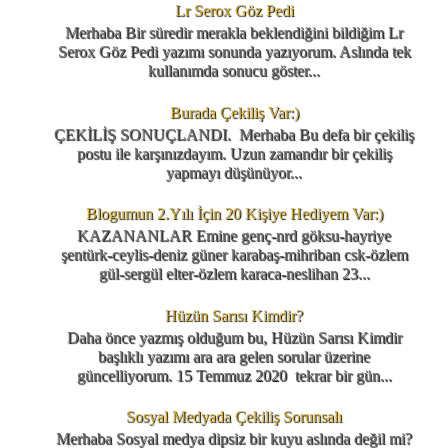
Lr Serox Göz Pedi
Merhaba Bir süredir merakla beklendiğini bildiğim Lr
Serox Göz Pedi yazımı sonunda yazıyorum. Aslında tek
kullanımda sonucu göster...
Burada Çekiliş Var:)
ÇEKİLİŞ SONUÇLANDI. Merhaba Bu defa bir çekiliş
postu ile karşınızdayım. Uzun zamandır bir çekiliş
yapmayı düşünüyor...
Blogumun 2.Yılı İçin 20 Kişiye Hediyem Var:)
KAZANANLAR Emine genç-nrd göksu-hayriye
şentürk-ceylis-deniz güner karabaş-mihriban csk-özlem
gül-sergül elter-özlem karaca-neslihan 23...
Hüzün Sarısı Kimdir?
Daha önce yazmış olduğum bu, Hüzün Sarısı Kimdir
başlıklı yazımı ara ara gelen sorular üzerine
güncelliyorum. 15 Temmuz 2020 tekrar bir gün...
Sosyal Medyada Çekiliş Sorunsalı
Merhaba Sosyal medya dipsiz bir kuyu aslında değil mi?