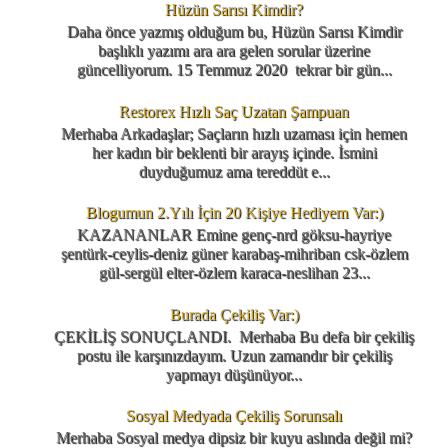
Hüzün Sarısı Kimdir?
Daha önce yazmış olduğum bu, Hüzün Sarısı Kimdir
başlıklı yazımı ara ara gelen sorular üzerine
güncelliyorum. 15 Temmuz 2020 tekrar bir gün...
Restorex Hızlı Saç Uzatan Şampuan
Merhaba Arkadaşlar; Saçların hızlı uzaması için hemen
her kadın bir beklenti bir arayış içinde. İsmini
duyduğumuz ama tereddüt e...
Blogumun 2.Yılı İçin 20 Kişiye Hediyem Var:)
KAZANANLAR Emine genç-nrd göksu-hayriye
şentürk-ceylis-deniz güner karabaş-mihriban csk-özlem
gül-sergül elter-özlem karaca-neslihan 23...
Burada Çekiliş Var:)
ÇEKİLİŞ SONUÇLANDI. Merhaba Bu defa bir çekiliş
postu ile karşınızdayım. Uzun zamandır bir çekiliş
yapmayı düşünüyor...
Sosyal Medyada Çekiliş Sorunsalı
Merhaba Sosyal medya dipsiz bir kuyu aslında değil mi?