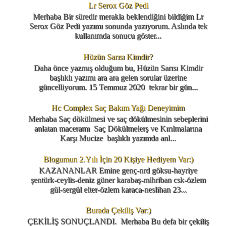
Lr Serox Göz Pedi
Merhaba Bir süredir merakla beklendiğini bildiğim Lr
Serox Göz Pedi yazımı sonunda yazıyorum. Aslında tek
kullanımda sonucu göster...
Hüzün Sarısı Kimdir?
Daha önce yazmış olduğum bu, Hüzün Sarısı Kimdir
başlıklı yazımı ara ara gelen sorular üzerine
güncelliyorum. 15 Temmuz 2020 tekrar bir gün...
Hc Complex Saç Bakım Yağı Deneyimim
Merhaba Saç dökülmesi ve saç dökülmesinin sebeplerini
anlatan maceramı Saç Dökülmelerş ve Kırılmalarına
Karşı Mucize başlıklı yazımda anl...
Blogumun 2.Yılı İçin 20 Kişiye Hediyem Var:)
KAZANANLAR Emine genç-nrd göksu-hayriye
şentürk-ceylis-deniz güner karabaş-mihriban csk-özlem
gül-sergül elter-özlem karaca-neslihan 23...
Burada Çekiliş Var:)
ÇEKİLİŞ SONUÇLANDI. Merhaba Bu defa bir çekiliş