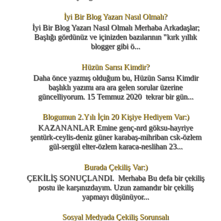
İyi Bir Blog Yazarı Nasıl Olmalı?
İyi Bir Blog Yazarı Nasıl Olmalı Merhaba Arkadaşlar;
Başlığı gördünüz ve içinizden bazılarının "kırk yıllık
blogger gibi ö...
Hüzün Sarısı Kimdir?
Daha önce yazmış olduğum bu, Hüzün Sarısı Kimdir
başlıklı yazımı ara ara gelen sorular üzerine
güncelliyorum. 15 Temmuz 2020 tekrar bir gün...
Blogumun 2.Yılı İçin 20 Kişiye Hediyem Var:)
KAZANANLAR Emine genç-nrd göksu-hayriye
şentürk-ceylis-deniz güner karabaş-mihriban csk-özlem
gül-sergül elter-özlem karaca-neslihan 23...
Burada Çekiliş Var:)
ÇEKİLİŞ SONUÇLANDI. Merhaba Bu defa bir çekiliş
postu ile karşınızdayım. Uzun zamandır bir çekiliş
yapmayı düşünüyor...
Sosyal Medyada Çekiliş Sorunsalı