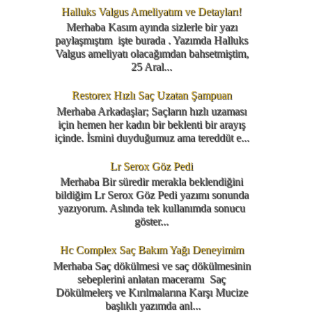
Halluks Valgus Ameliyatım ve Detayları!
Merhaba Kasım ayında sizlerle bir yazı
paylaşmıştım işte burada . Yazımda Halluks
Valgus ameliyatı olacağımdan bahsetmiştim,
25 Aral...
Restorex Hızlı Saç Uzatan Şampuan
Merhaba Arkadaşlar; Saçların hızlı uzaması
için hemen her kadın bir beklenti bir arayış
içinde. İsmini duyduğumuz ama tereddüt e...
Lr Serox Göz Pedi
Merhaba Bir süredir merakla beklendiğini
bildiğim Lr Serox Göz Pedi yazımı sonunda
yazıyorum. Aslında tek kullanımda sonucu
göster...
Hc Complex Saç Bakım Yağı Deneyimim
Merhaba Saç dökülmesi ve saç dökülmesinin
sebeplerini anlatan maceramı Saç
Dökülmelerş ve Kırılmalarına Karşı Mucize
başlıklı yazımda anl...