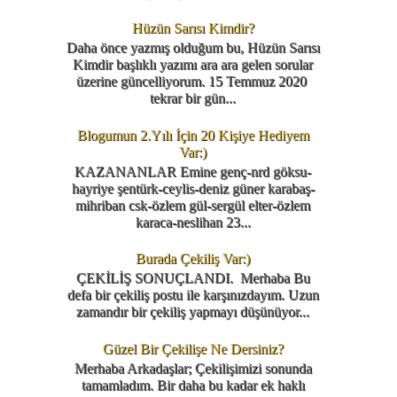
Hüzün Sarısı Kimdir?
Daha önce yazmış olduğum bu, Hüzün Sarısı
Kimdir başlıklı yazımı ara ara gelen sorular
üzerine güncelliyorum. 15 Temmuz 2020
tekrar bir gün...
Blogumun 2.Yılı İçin 20 Kişiye Hediyem
Var:)
KAZANANLAR Emine genç-nrd göksu-
hayriye şentürk-ceylis-deniz güner karabaş-
mihriban csk-özlem gül-sergül elter-özlem
karaca-neslihan 23...
Burada Çekiliş Var:)
ÇEKİLİŞ SONUÇLANDI. Merhaba Bu
defa bir çekiliş postu ile karşınızdayım. Uzun
zamandır bir çekiliş yapmayı düşünüyor...
Güzel Bir Çekilişe Ne Dersiniz?
Merhaba Arkadaşlar; Çekilişimizi sonunda
tamamladım. Bir daha bu kadar ek haklı