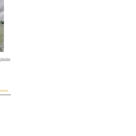
ugünün
yorum: