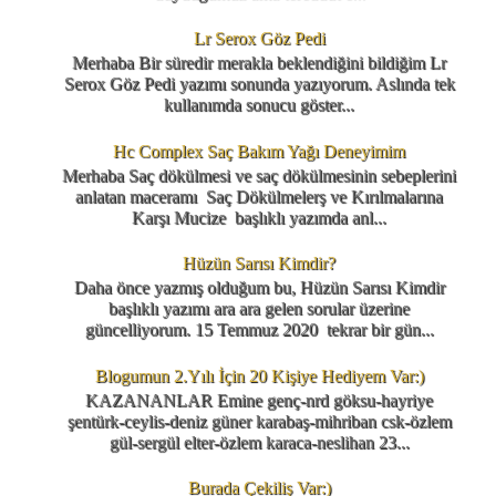
Lr Serox Göz Pedi
Merhaba Bir süredir merakla beklendiğini bildiğim Lr
Serox Göz Pedi yazımı sonunda yazıyorum. Aslında tek
kullanımda sonucu göster...
Hc Complex Saç Bakım Yağı Deneyimim
Merhaba Saç dökülmesi ve saç dökülmesinin sebeplerini
anlatan maceramı Saç Dökülmelerş ve Kırılmalarına
Karşı Mucize başlıklı yazımda anl...
Hüzün Sarısı Kimdir?
Daha önce yazmış olduğum bu, Hüzün Sarısı Kimdir
başlıklı yazımı ara ara gelen sorular üzerine
güncelliyorum. 15 Temmuz 2020 tekrar bir gün...
Blogumun 2.Yılı İçin 20 Kişiye Hediyem Var:)
KAZANANLAR Emine genç-nrd göksu-hayriye
şentürk-ceylis-deniz güner karabaş-mihriban csk-özlem
gül-sergül elter-özlem karaca-neslihan 23...
Burada Çekiliş Var:)