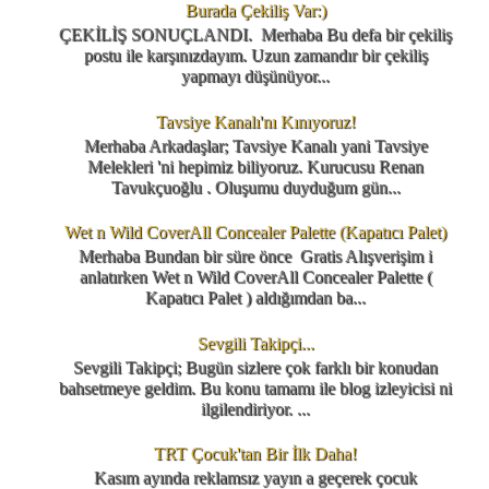
Burada Çekiliş Var:)
ÇEKİLİŞ SONUÇLANDI. Merhaba Bu defa bir çekiliş
postu ile karşınızdayım. Uzun zamandır bir çekiliş
yapmayı düşünüyor...
Tavsiye Kanalı'nı Kınıyoruz!
Merhaba Arkadaşlar; Tavsiye Kanalı yani Tavsiye
Melekleri 'ni hepimiz biliyoruz. Kurucusu Renan
Tavukçuoğlu . Oluşumu duyduğum gün...
Wet n Wild CoverAll Concealer Palette (Kapatıcı Palet)
Merhaba Bundan bir süre önce Gratis Alışverişim i
anlatırken Wet n Wild CoverAll Concealer Palette (
Kapatıcı Palet ) aldığımdan ba...
Sevgili Takipçi...
Sevgili Takipçi; Bugün sizlere çok farklı bir konudan
bahsetmeye geldim. Bu konu tamamı ile blog izleyicisi ni
ilgilendiriyor. ...
TRT Çocuk'tan Bir İlk Daha!
Kasım ayında reklamsız yayın a geçerek çocuk