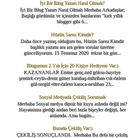
İyi Bir Blog Yazarı Nasıl Olmalı?
İyi Bir Blog Yazarı Nasıl Olmalı Merhaba Arkadaşlar;
Başlığı gördünüz ve içinizden bazılarının "kırk yıllık
blogger gibi ö...
Hüzün Sarısı Kimdir?
Daha önce yazmış olduğum bu, Hüzün Sarısı Kimdir
başlıklı yazımı ara ara gelen sorular üzerine
güncelliyorum. 15 Temmuz 2020 tekrar bir gün...
Blogumun 2.Yılı İçin 20 Kişiye Hediyem Var:)
KAZANANLAR Emine genç-nrd göksu-hayriye
şentürk-ceylis-deniz güner karabaş-mihriban csk-özlem
gül-sergül elter-özlem karaca-neslihan 23...
Sosyal Medyada Çekiliş Sorunsalı
Merhaba Sosyal medya dipsiz bir kuyu aslında değil mi?
Hayatımıza girdiği andan beri hızla bişeyler değişti, her
anlamda. Ama bugün...
Burada Çekiliş Var:)
ÇEKİLİŞ SONUÇLANDI. Merhaba Bu defa bir çekiliş