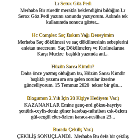
Lr Serox Göz Pedi
Merhaba Bir süredir merakla beklendiğini bildiğim Lr
Serox Göz Pedi yazımı sonunda yazıyorum. Aslında tek
kullanımda sonucu göster...
Hc Complex Saç Bakım Yağı Deneyimim
Merhaba Saç dökülmesi ve saç dökülmesinin sebeplerini
anlatan maceramı Saç Dökülmelerş ve Kırılmalarına
Karşı Mucize başlıklı yazımda anl...
Hüzün Sarısı Kimdir?
Daha önce yazmış olduğum bu, Hüzün Sarısı Kimdir
başlıklı yazımı ara ara gelen sorular üzerine
güncelliyorum. 15 Temmuz 2020 tekrar bir gün...
Blogumun 2.Yılı İçin 20 Kişiye Hediyem Var:)
KAZANANLAR Emine genç-nrd göksu-hayriye
şentürk-ceylis-deniz güner karabaş-mihriban csk-özlem
gül-sergül elter-özlem karaca-neslihan 23...
Burada Çekiliş Var:)
ÇEKİLİŞ SONUÇLANDI. Merhaba Bu defa bir çekiliş