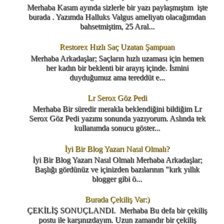
Merhaba Kasım ayında sizlerle bir yazı paylaşmıştım işte
burada . Yazımda Halluks Valgus ameliyatı olacağımdan
bahsetmiştim, 25 Aral...
Restorex Hızlı Saç Uzatan Şampuan
Merhaba Arkadaşlar; Saçların hızlı uzaması için hemen
her kadın bir beklenti bir arayış içinde. İsmini
duyduğumuz ama tereddüt e...
Lr Serox Göz Pedi
Merhaba Bir süredir merakla beklendiğini bildiğim Lr
Serox Göz Pedi yazımı sonunda yazıyorum. Aslında tek
kullanımda sonucu göster...
İyi Bir Blog Yazarı Nasıl Olmalı?
İyi Bir Blog Yazarı Nasıl Olmalı Merhaba Arkadaşlar;
Başlığı gördünüz ve içinizden bazılarının "kırk yıllık
blogger gibi ö...
Burada Çekiliş Var:)
ÇEKİLİŞ SONUÇLANDI. Merhaba Bu defa bir çekiliş
postu ile karşınızdayım. Uzun zamandır bir çekiliş