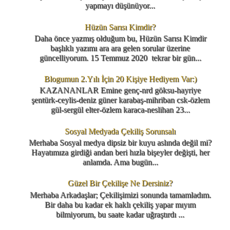
yapmayı düşünüyor...
Hüzün Sarısı Kimdir?
Daha önce yazmış olduğum bu, Hüzün Sarısı Kimdir
başlıklı yazımı ara ara gelen sorular üzerine
güncelliyorum. 15 Temmuz 2020 tekrar bir gün...
Blogumun 2.Yılı İçin 20 Kişiye Hediyem Var:)
KAZANANLAR Emine genç-nrd göksu-hayriye
şentürk-ceylis-deniz güner karabaş-mihriban csk-özlem
gül-sergül elter-özlem karaca-neslihan 23...
Sosyal Medyada Çekiliş Sorunsalı
Merhaba Sosyal medya dipsiz bir kuyu aslında değil mi?
Hayatımıza girdiği andan beri hızla bişeyler değişti, her
anlamda. Ama bugün...
Güzel Bir Çekilişe Ne Dersiniz?
Merhaba Arkadaşlar; Çekilişimizi sonunda tamamladım.
Bir daha bu kadar ek haklı çekiliş yapar mıyım
bilmiyorum, bu saate kadar uğraştırdı ...