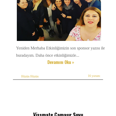
Yeniden Merhaba Etkinliğimizin son sponsor yazısı ile
buradayım. Daha önce etkinliğimizle...
Devamını Oku »
16 yorum:
Hüzün Hüzün
Vissmate Çamaşır Suyu