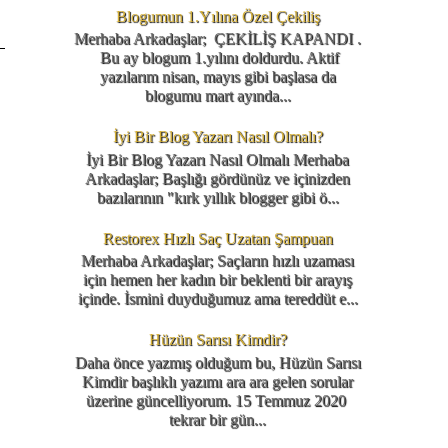
Blogumun 1.Yılına Özel Çekiliş
Merhaba Arkadaşlar; ÇEKİLİŞ KAPANDI .
Bu ay blogum 1.yılını doldurdu. Aktif
yazılarım nisan, mayıs gibi başlasa da
blogumu mart ayında...
İyi Bir Blog Yazarı Nasıl Olmalı?
İyi Bir Blog Yazarı Nasıl Olmalı Merhaba
Arkadaşlar; Başlığı gördünüz ve içinizden
bazılarının "kırk yıllık blogger gibi ö...
Restorex Hızlı Saç Uzatan Şampuan
Merhaba Arkadaşlar; Saçların hızlı uzaması
için hemen her kadın bir beklenti bir arayış
içinde. İsmini duyduğumuz ama tereddüt e...
Hüzün Sarısı Kimdir?
Daha önce yazmış olduğum bu, Hüzün Sarısı
Kimdir başlıklı yazımı ara ara gelen sorular
üzerine güncelliyorum. 15 Temmuz 2020
tekrar bir gün...