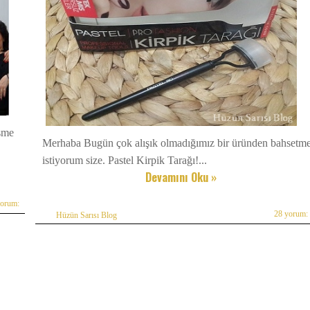
eşme
Merhaba Bugün çok alışık olmadığımız bir üründen bahsetm
istiyorum size. Pastel Kirpik Tarağı!...
Devamını Oku »
yorum:
28 yorum:
Hüzün Sarısı Blog