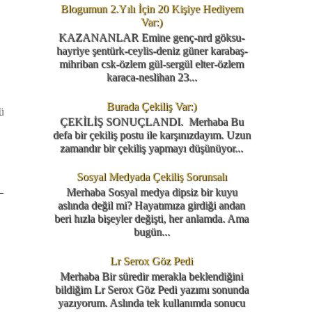
Blogumun 2.Yılı İçin 20 Kişiye Hediyem
Var:)
KAZANANLAR Emine genç-nrd göksu-
hayriye şentürk-ceylis-deniz güner karabaş-
mihriban csk-özlem gül-sergül elter-özlem
karaca-neslihan 23...
Burada Çekiliş Var:)
rün
ÇEKİLİŞ SONUÇLANDI. Merhaba Bu
defa bir çekiliş postu ile karşınızdayım. Uzun
zamandır bir çekiliş yapmayı düşünüyor...
Sosyal Medyada Çekiliş Sorunsalı
Merhaba Sosyal medya dipsiz bir kuyu
aslında değil mi? Hayatımıza girdiği andan
beri hızla bişeyler değişti, her anlamda. Ama
bugün...
Lr Serox Göz Pedi
Merhaba Bir süredir merakla beklendiğini
bildiğim Lr Serox Göz Pedi yazımı sonunda
yazıyorum. Aslında tek kullanımda sonucu