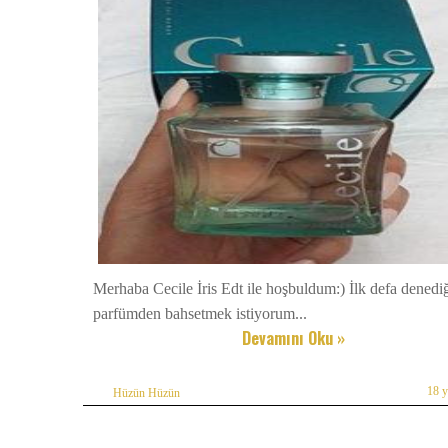
Merhaba Cecile İris Edt ile hoşbuldum:) İlk defa denedi
parfümden bahsetmek istiyorum...
Devamını Oku »
18 
Hüzün Hüzün