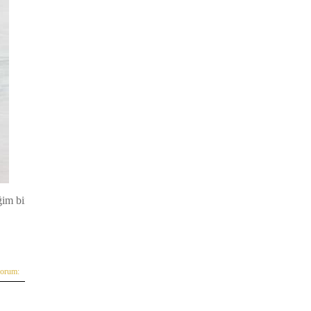
ğim bir
yorum: