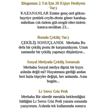
Blogumun 2.Yılı İçin 20 Kişiye Hediyem
Var:)
KAZANANLAR Emine genç-nrd göksu-
hayriye şentürk-ceylis-deniz güner karabaş-
mihriban csk-özlem gül-sergül elter-özlem
karaca-neslihan 23...
Burada Çekiliş Var:)
ÇEKİLİŞ SONUÇLANDI. Merhaba Bu
defa bir çekiliş postu ile karşınızdayım. Uzun
zamandır bir çekiliş yapmayı düşünüyor...
Sosyal Medyada Çekiliş Sorunsalı
Merhaba Sosyal medya dipsiz bir kuyu
aslında değil mi? Hayatımıza girdiği andan
beri hızla bişeyler değişti, her anlamda. Ama
bugün...
Lr Serox Göz Pedi
Merhaba Bir süredir merakla beklendiğini
bildiğim Lr Serox Göz Pedi yazımı sonunda
yazıyorum. Aslında tek kullanımda sonucu