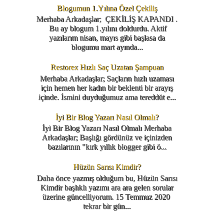
Blogumun 1.Yılına Özel Çekiliş
Merhaba Arkadaşlar; ÇEKİLİŞ KAPANDI .
Bu ay blogum 1.yılını doldurdu. Aktif
yazılarım nisan, mayıs gibi başlasa da
blogumu mart ayında...
Restorex Hızlı Saç Uzatan Şampuan
Merhaba Arkadaşlar; Saçların hızlı uzaması
için hemen her kadın bir beklenti bir arayış
içinde. İsmini duyduğumuz ama tereddüt e...
İyi Bir Blog Yazarı Nasıl Olmalı?
İyi Bir Blog Yazarı Nasıl Olmalı Merhaba
Arkadaşlar; Başlığı gördünüz ve içinizden
bazılarının "kırk yıllık blogger gibi ö...
Hüzün Sarısı Kimdir?
Daha önce yazmış olduğum bu, Hüzün Sarısı
Kimdir başlıklı yazımı ara ara gelen sorular
üzerine güncelliyorum. 15 Temmuz 2020
tekrar bir gün...