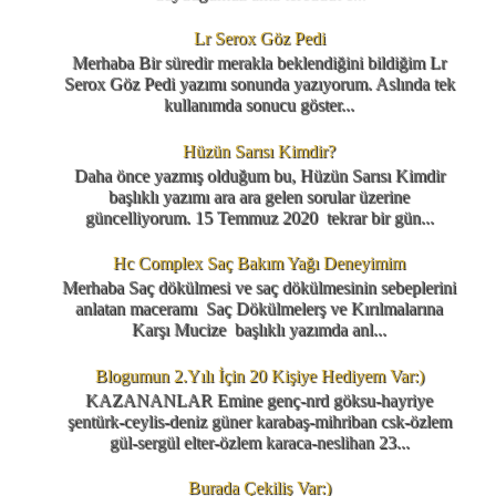
Lr Serox Göz Pedi
Merhaba Bir süredir merakla beklendiğini bildiğim Lr
Serox Göz Pedi yazımı sonunda yazıyorum. Aslında tek
kullanımda sonucu göster...
Hüzün Sarısı Kimdir?
Daha önce yazmış olduğum bu, Hüzün Sarısı Kimdir
başlıklı yazımı ara ara gelen sorular üzerine
güncelliyorum. 15 Temmuz 2020 tekrar bir gün...
Hc Complex Saç Bakım Yağı Deneyimim
Merhaba Saç dökülmesi ve saç dökülmesinin sebeplerini
anlatan maceramı Saç Dökülmelerş ve Kırılmalarına
Karşı Mucize başlıklı yazımda anl...
Blogumun 2.Yılı İçin 20 Kişiye Hediyem Var:)
KAZANANLAR Emine genç-nrd göksu-hayriye
şentürk-ceylis-deniz güner karabaş-mihriban csk-özlem
gül-sergül elter-özlem karaca-neslihan 23...
Burada Çekiliş Var:)