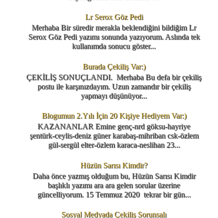
Lr Serox Göz Pedi
Merhaba Bir süredir merakla beklendiğini bildiğim Lr
Serox Göz Pedi yazımı sonunda yazıyorum. Aslında tek
kullanımda sonucu göster...
Burada Çekiliş Var:)
ÇEKİLİŞ SONUÇLANDI. Merhaba Bu defa bir çekiliş
postu ile karşınızdayım. Uzun zamandır bir çekiliş
yapmayı düşünüyor...
Blogumun 2.Yılı İçin 20 Kişiye Hediyem Var:)
KAZANANLAR Emine genç-nrd göksu-hayriye
şentürk-ceylis-deniz güner karabaş-mihriban csk-özlem
gül-sergül elter-özlem karaca-neslihan 23...
Hüzün Sarısı Kimdir?
Daha önce yazmış olduğum bu, Hüzün Sarısı Kimdir
başlıklı yazımı ara ara gelen sorular üzerine
güncelliyorum. 15 Temmuz 2020 tekrar bir gün...
Sosyal Medyada Çekiliş Sorunsalı