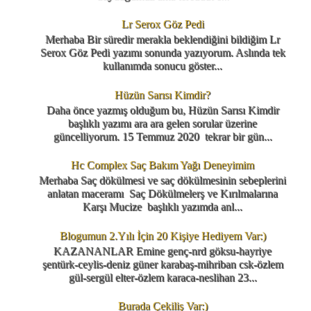
Lr Serox Göz Pedi
Merhaba Bir süredir merakla beklendiğini bildiğim Lr
Serox Göz Pedi yazımı sonunda yazıyorum. Aslında tek
kullanımda sonucu göster...
Hüzün Sarısı Kimdir?
Daha önce yazmış olduğum bu, Hüzün Sarısı Kimdir
başlıklı yazımı ara ara gelen sorular üzerine
güncelliyorum. 15 Temmuz 2020 tekrar bir gün...
Hc Complex Saç Bakım Yağı Deneyimim
Merhaba Saç dökülmesi ve saç dökülmesinin sebeplerini
anlatan maceramı Saç Dökülmelerş ve Kırılmalarına
Karşı Mucize başlıklı yazımda anl...
Blogumun 2.Yılı İçin 20 Kişiye Hediyem Var:)
KAZANANLAR Emine genç-nrd göksu-hayriye
şentürk-ceylis-deniz güner karabaş-mihriban csk-özlem
gül-sergül elter-özlem karaca-neslihan 23...
Burada Çekiliş Var:)