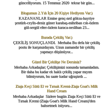
güncelliyorum. 15 Temmuz 2020 tekrar bir gün...
Blogumun 2.Yılı İçin 20 Kişiye Hediyem Var:)
KAZANANLAR Emine genç-nrd göksu-hayriye
şentürk-ceylis-deniz güner karabaş-mihriban csk-özlem
gül-sergül elter-özlem karaca-neslihan 23...
Burada Çekiliş Var:)
ÇEKİLİŞ SONUÇLANDI. Merhaba Bu defa bir çekiliş
postu ile karşınızdayım. Uzun zamandır bir çekiliş
yapmayı düşünüyor...
Güzel Bir Çekilişe Ne Dersiniz?
Merhaba Arkadaşlar; Çekilişimizi sonunda tamamladım.
Bir daha bu kadar ek haklı çekiliş yapar mıyım
bilmiyorum, bu saate kadar uğraştırdı ...
Ziaja Keçi Sütü El ve Tırnak Kremi-Ziaja Goat's Milk
Hand Cream
Merhaba Arkadaşlar Sizlere bugün Ziaja Keçi Sütü El ve
Tırnak Kremi (Ziaja Goat's Milk Hand Cream)'den
bahsetmek istiyoru...