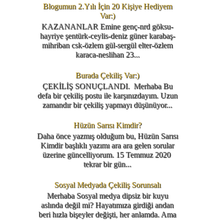
Blogumun 2.Yılı İçin 20 Kişiye Hediyem
Var:)
KAZANANLAR Emine genç-nrd göksu-
hayriye şentürk-ceylis-deniz güner karabaş-
mihriban csk-özlem gül-sergül elter-özlem
karaca-neslihan 23...
Burada Çekiliş Var:)
ÇEKİLİŞ SONUÇLANDI. Merhaba Bu
defa bir çekiliş postu ile karşınızdayım. Uzun
zamandır bir çekiliş yapmayı düşünüyor...
Hüzün Sarısı Kimdir?
Daha önce yazmış olduğum bu, Hüzün Sarısı
Kimdir başlıklı yazımı ara ara gelen sorular
üzerine güncelliyorum. 15 Temmuz 2020
tekrar bir gün...
Sosyal Medyada Çekiliş Sorunsalı
Merhaba Sosyal medya dipsiz bir kuyu
aslında değil mi? Hayatımıza girdiği andan
beri hızla bişeyler değişti, her anlamda. Ama