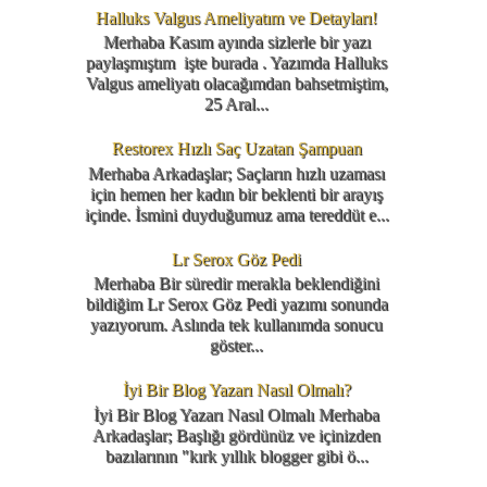
Halluks Valgus Ameliyatım ve Detayları!
Merhaba Kasım ayında sizlerle bir yazı
paylaşmıştım işte burada . Yazımda Halluks
Valgus ameliyatı olacağımdan bahsetmiştim,
25 Aral...
Restorex Hızlı Saç Uzatan Şampuan
Merhaba Arkadaşlar; Saçların hızlı uzaması
için hemen her kadın bir beklenti bir arayış
içinde. İsmini duyduğumuz ama tereddüt e...
Lr Serox Göz Pedi
Merhaba Bir süredir merakla beklendiğini
bildiğim Lr Serox Göz Pedi yazımı sonunda
yazıyorum. Aslında tek kullanımda sonucu
göster...
İyi Bir Blog Yazarı Nasıl Olmalı?
İyi Bir Blog Yazarı Nasıl Olmalı Merhaba
Arkadaşlar; Başlığı gördünüz ve içinizden
bazılarının "kırk yıllık blogger gibi ö...