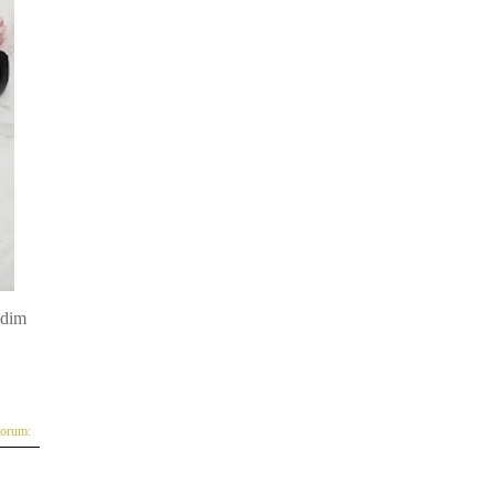
ldim
yorum: