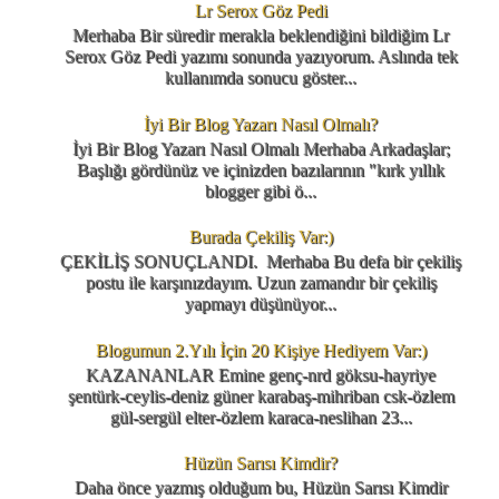
Lr Serox Göz Pedi
Merhaba Bir süredir merakla beklendiğini bildiğim Lr
Serox Göz Pedi yazımı sonunda yazıyorum. Aslında tek
kullanımda sonucu göster...
İyi Bir Blog Yazarı Nasıl Olmalı?
İyi Bir Blog Yazarı Nasıl Olmalı Merhaba Arkadaşlar;
Başlığı gördünüz ve içinizden bazılarının "kırk yıllık
blogger gibi ö...
Burada Çekiliş Var:)
ÇEKİLİŞ SONUÇLANDI. Merhaba Bu defa bir çekiliş
postu ile karşınızdayım. Uzun zamandır bir çekiliş
yapmayı düşünüyor...
Blogumun 2.Yılı İçin 20 Kişiye Hediyem Var:)
KAZANANLAR Emine genç-nrd göksu-hayriye
şentürk-ceylis-deniz güner karabaş-mihriban csk-özlem
gül-sergül elter-özlem karaca-neslihan 23...
Hüzün Sarısı Kimdir?
Daha önce yazmış olduğum bu, Hüzün Sarısı Kimdir