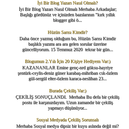
İyi Bir Blog Yazarı Nasıl Olmalı?
İyi Bir Blog Yazarı Nasıl Olmalı Merhaba Arkadaşlar;
Başlığı gördünüz ve içinizden bazılarının "kırk yıllık
blogger gibi ö...
Hüzün Sarısı Kimdir?
Daha önce yazmış olduğum bu, Hüzün Sarısı Kimdir
başlıklı yazımı ara ara gelen sorular üzerine
güncelliyorum. 15 Temmuz 2020 tekrar bir gün...
Blogumun 2.Yılı İçin 20 Kişiye Hediyem Var:)
KAZANANLAR Emine genç-nrd göksu-hayriye
şentürk-ceylis-deniz güner karabaş-mihriban csk-özlem
gül-sergül elter-özlem karaca-neslihan 23...
Burada Çekiliş Var:)
ÇEKİLİŞ SONUÇLANDI. Merhaba Bu defa bir çekiliş
postu ile karşınızdayım. Uzun zamandır bir çekiliş
yapmayı düşünüyor...
Sosyal Medyada Çekiliş Sorunsalı
Merhaba Sosyal medya dipsiz bir kuyu aslında değil mi?