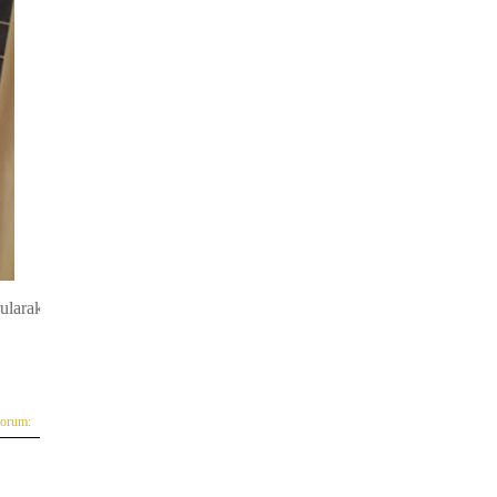
ularak
yorum: