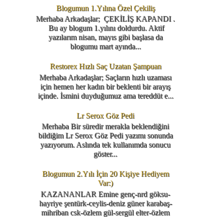
Blogumun 1.Yılına Özel Çekiliş
Merhaba Arkadaşlar; ÇEKİLİŞ KAPANDI .
Bu ay blogum 1.yılını doldurdu. Aktif
yazılarım nisan, mayıs gibi başlasa da
blogumu mart ayında...
Restorex Hızlı Saç Uzatan Şampuan
Merhaba Arkadaşlar; Saçların hızlı uzaması
için hemen her kadın bir beklenti bir arayış
içinde. İsmini duyduğumuz ama tereddüt e...
Lr Serox Göz Pedi
Merhaba Bir süredir merakla beklendiğini
bildiğim Lr Serox Göz Pedi yazımı sonunda
yazıyorum. Aslında tek kullanımda sonucu
göster...
Blogumun 2.Yılı İçin 20 Kişiye Hediyem
Var:)
KAZANANLAR Emine genç-nrd göksu-
hayriye şentürk-ceylis-deniz güner karabaş-
mihriban csk-özlem gül-sergül elter-özlem