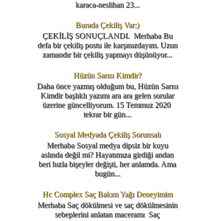
karaca-neslihan 23...
Burada Çekiliş Var:)
ÇEKİLİŞ SONUÇLANDI. Merhaba Bu
defa bir çekiliş postu ile karşınızdayım. Uzun
zamandır bir çekiliş yapmayı düşünüyor...
Hüzün Sarısı Kimdir?
Daha önce yazmış olduğum bu, Hüzün Sarısı
Kimdir başlıklı yazımı ara ara gelen sorular
üzerine güncelliyorum. 15 Temmuz 2020
tekrar bir gün...
Sosyal Medyada Çekiliş Sorunsalı
Merhaba Sosyal medya dipsiz bir kuyu
aslında değil mi? Hayatımıza girdiği andan
beri hızla bişeyler değişti, her anlamda. Ama
bugün...
Hc Complex Saç Bakım Yağı Deneyimim
Merhaba Saç dökülmesi ve saç dökülmesinin
sebeplerini anlatan maceramı Saç