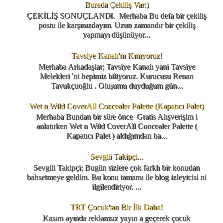
Burada Çekiliş Var:)
ÇEKİLİŞ SONUÇLANDI. Merhaba Bu defa bir çekiliş
postu ile karşınızdayım. Uzun zamandır bir çekiliş
yapmayı düşünüyor...
Tavsiye Kanalı'nı Kınıyoruz!
Merhaba Arkadaşlar; Tavsiye Kanalı yani Tavsiye
Melekleri 'ni hepimiz biliyoruz. Kurucusu Renan
Tavukçuoğlu . Oluşumu duyduğum gün...
Wet n Wild CoverAll Concealer Palette (Kapatıcı Palet)
Merhaba Bundan bir süre önce Gratis Alışverişim i
anlatırken Wet n Wild CoverAll Concealer Palette (
Kapatıcı Palet ) aldığımdan ba...
Sevgili Takipçi...
Sevgili Takipçi; Bugün sizlere çok farklı bir konudan
bahsetmeye geldim. Bu konu tamamı ile blog izleyicisi ni
ilgilendiriyor. ...
TRT Çocuk'tan Bir İlk Daha!
Kasım ayında reklamsız yayın a geçerek çocuk