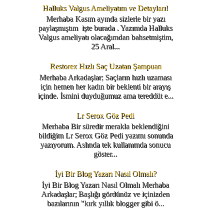
Halluks Valgus Ameliyatım ve Detayları!
Merhaba Kasım ayında sizlerle bir yazı
paylaşmıştım işte burada . Yazımda Halluks
Valgus ameliyatı olacağımdan bahsetmiştim,
25 Aral...
Restorex Hızlı Saç Uzatan Şampuan
Merhaba Arkadaşlar; Saçların hızlı uzaması
için hemen her kadın bir beklenti bir arayış
içinde. İsmini duyduğumuz ama tereddüt e...
Lr Serox Göz Pedi
Merhaba Bir süredir merakla beklendiğini
bildiğim Lr Serox Göz Pedi yazımı sonunda
yazıyorum. Aslında tek kullanımda sonucu
göster...
İyi Bir Blog Yazarı Nasıl Olmalı?
İyi Bir Blog Yazarı Nasıl Olmalı Merhaba
Arkadaşlar; Başlığı gördünüz ve içinizden
bazılarının "kırk yıllık blogger gibi ö...