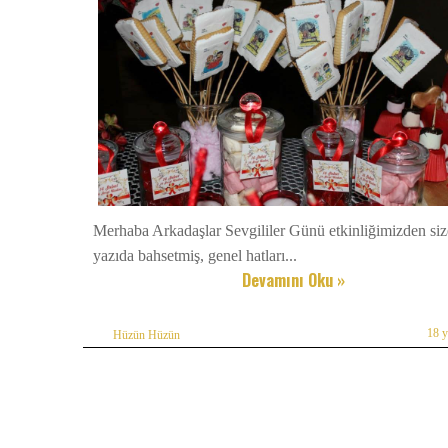
Merhaba Arkadaşlar Sevgililer Günü etkinliğimizden siz
yazıda bahsetmiş, genel hatları...
Devamını Oku »
18 
Hüzün Hüzün