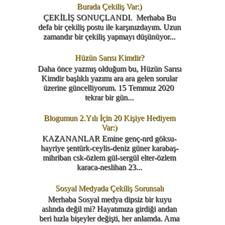
Burada Çekiliş Var:)
ÇEKİLİŞ SONUÇLANDI. Merhaba Bu
defa bir çekiliş postu ile karşınızdayım. Uzun
zamandır bir çekiliş yapmayı düşünüyor...
Hüzün Sarısı Kimdir?
Daha önce yazmış olduğum bu, Hüzün Sarısı
Kimdir başlıklı yazımı ara ara gelen sorular
üzerine güncelliyorum. 15 Temmuz 2020
tekrar bir gün...
Blogumun 2.Yılı İçin 20 Kişiye Hediyem
Var:)
KAZANANLAR Emine genç-nrd göksu-
hayriye şentürk-ceylis-deniz güner karabaş-
mihriban csk-özlem gül-sergül elter-özlem
karaca-neslihan 23...
Sosyal Medyada Çekiliş Sorunsalı
Merhaba Sosyal medya dipsiz bir kuyu
aslında değil mi? Hayatımıza girdiği andan
beri hızla bişeyler değişti, her anlamda. Ama