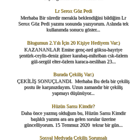
Lr Serox Göz Pedi
Merhaba Bir süredir merakla beklendiğini bildiğim Lr
Serox Göz Pedi yazımı sonunda yazıyorum. Aslında tek
kullanımda sonucu göster...
Blogumun 2.Yılı İçin 20 Kişiye Hediyem Var:)
KAZANANLAR Emine genç-nrd göksu-hayriye
şentürk-ceylis-deniz güner karabaş-mihriban csk-özlem
gül-sergül elter-özlem karaca-neslihan 23...
Burada Çekiliş Var:)
ÇEKİLİŞ SONUÇLANDI. Merhaba Bu defa bir çekiliş
postu ile karşınızdayım. Uzun zamandır bir çekiliş
yapmayı düşünüyor...
Hüzün Sarısı Kimdir?
Daha önce yazmış olduğum bu, Hüzün Sarısı Kimdir
başlıklı yazımı ara ara gelen sorular üzerine
güncelliyorum. 15 Temmuz 2020 tekrar bir gün...
Sosyal Medyada Çekiliş Sorunsalı