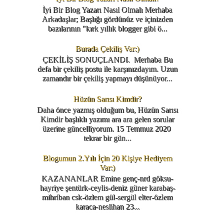
İyi Bir Blog Yazarı Nasıl Olmalı Merhaba
Arkadaşlar; Başlığı gördünüz ve içinizden
bazılarının "kırk yıllık blogger gibi ö...
Burada Çekiliş Var:)
ÇEKİLİŞ SONUÇLANDI. Merhaba Bu
defa bir çekiliş postu ile karşınızdayım. Uzun
zamandır bir çekiliş yapmayı düşünüyor...
Hüzün Sarısı Kimdir?
Daha önce yazmış olduğum bu, Hüzün Sarısı
Kimdir başlıklı yazımı ara ara gelen sorular
üzerine güncelliyorum. 15 Temmuz 2020
tekrar bir gün...
Blogumun 2.Yılı İçin 20 Kişiye Hediyem
Var:)
KAZANANLAR Emine genç-nrd göksu-
hayriye şentürk-ceylis-deniz güner karabaş-
mihriban csk-özlem gül-sergül elter-özlem
karaca-neslihan 23...