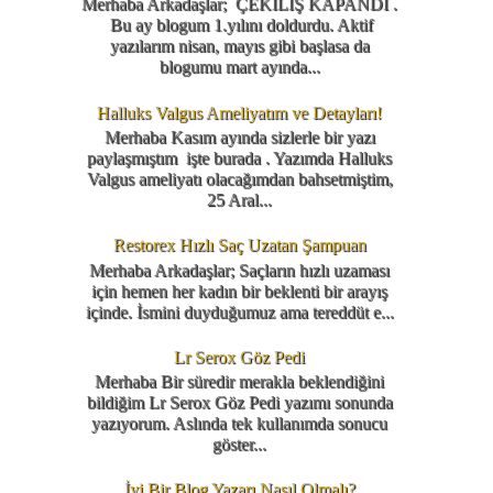
Merhaba Arkadaşlar; ÇEKİLİŞ KAPANDI .
Bu ay blogum 1.yılını doldurdu. Aktif
yazılarım nisan, mayıs gibi başlasa da
blogumu mart ayında...
Halluks Valgus Ameliyatım ve Detayları!
Merhaba Kasım ayında sizlerle bir yazı
paylaşmıştım işte burada . Yazımda Halluks
Valgus ameliyatı olacağımdan bahsetmiştim,
25 Aral...
Restorex Hızlı Saç Uzatan Şampuan
Merhaba Arkadaşlar; Saçların hızlı uzaması
için hemen her kadın bir beklenti bir arayış
içinde. İsmini duyduğumuz ama tereddüt e...
Lr Serox Göz Pedi
Merhaba Bir süredir merakla beklendiğini
bildiğim Lr Serox Göz Pedi yazımı sonunda
yazıyorum. Aslında tek kullanımda sonucu
göster...
İyi Bir Blog Yazarı Nasıl Olmalı?