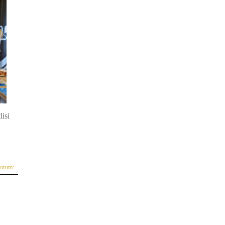
isi
yorum: