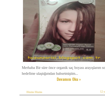
Merhaba Bir süre önce organik saç boyası arayışlarım 
hedefime ulaştığımdan bahsetmiştim...
Devamını Oku »
12 
Hüzün Hüzün