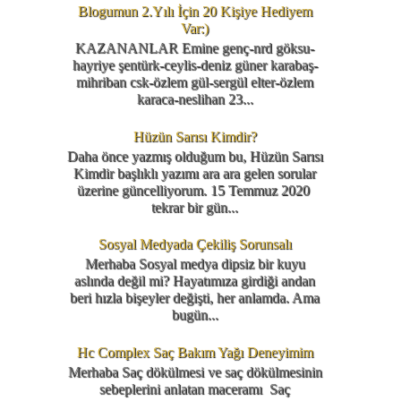
Blogumun 2.Yılı İçin 20 Kişiye Hediyem
Var:)
KAZANANLAR Emine genç-nrd göksu-
hayriye şentürk-ceylis-deniz güner karabaş-
mihriban csk-özlem gül-sergül elter-özlem
karaca-neslihan 23...
Hüzün Sarısı Kimdir?
Daha önce yazmış olduğum bu, Hüzün Sarısı
Kimdir başlıklı yazımı ara ara gelen sorular
üzerine güncelliyorum. 15 Temmuz 2020
tekrar bir gün...
Sosyal Medyada Çekiliş Sorunsalı
Merhaba Sosyal medya dipsiz bir kuyu
aslında değil mi? Hayatımıza girdiği andan
beri hızla bişeyler değişti, her anlamda. Ama
bugün...
Hc Complex Saç Bakım Yağı Deneyimim
Merhaba Saç dökülmesi ve saç dökülmesinin
sebeplerini anlatan maceramı Saç