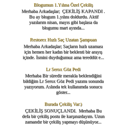
Blogumun 1.Yılına Özel Çekiliş
Merhaba Arkadaşlar; ÇEKİLİŞ KAPANDI .
Bu ay blogum 1.yılını doldurdu. Aktif
yazılarım nisan, mayıs gibi başlasa da
blogumu mart ayında...
Restorex Hızlı Saç Uzatan Şampuan
Merhaba Arkadaşlar; Saçların hızlı uzaması
için hemen her kadın bir beklenti bir arayış
içinde. İsmini duyduğumuz ama tereddüt e...
Lr Serox Göz Pedi
Merhaba Bir süredir merakla beklendiğini
bildiğim Lr Serox Göz Pedi yazımı sonunda
yazıyorum. Aslında tek kullanımda sonucu
göster...
Burada Çekiliş Var:)
ÇEKİLİŞ SONUÇLANDI. Merhaba Bu
defa bir çekiliş postu ile karşınızdayım. Uzun
zamandır bir çekiliş yapmayı düşünüyor...