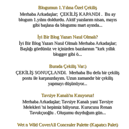
Blogumun 1.Yılına Özel Çekiliş
Merhaba Arkadaşlar; ÇEKİLİŞ KAPANDI . Bu ay
blogum 1.yılını doldurdu. Aktif yazılarım nisan, mayıs
gibi başlasa da blogumu mart ayında...
İyi Bir Blog Yazarı Nasıl Olmalı?
İyi Bir Blog Yazarı Nasıl Olmalı Merhaba Arkadaşlar;
Başlığı gördünüz ve içinizden bazılarının "kırk yıllık
blogger gibi ö...
Burada Çekiliş Var:)
ÇEKİLİŞ SONUÇLANDI. Merhaba Bu defa bir çekiliş
postu ile karşınızdayım. Uzun zamandır bir çekiliş
yapmayı düşünüyor...
Tavsiye Kanalı'nı Kınıyoruz!
Merhaba Arkadaşlar; Tavsiye Kanalı yani Tavsiye
Melekleri 'ni hepimiz biliyoruz. Kurucusu Renan
Tavukçuoğlu . Oluşumu duyduğum gün...
Wet n Wild CoverAll Concealer Palette (Kapatıcı Palet)