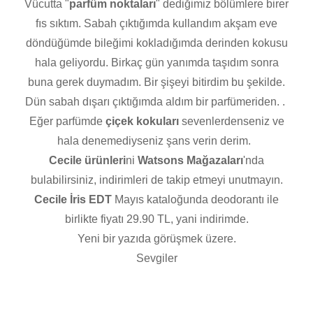
Vücutta "
parfüm noktaları
" dediğimiz bölümlere birer
fıs sıktım. Sabah çıktığımda kullandım akşam eve
döndüğümde bileğimi kokladığımda derinden kokusu
hala geliyordu. Birkaç gün yanımda taşıdım sonra
buna gerek duymadım. Bir şişeyi bitirdim bu şekilde.
Dün sabah dışarı çıktığımda aldım bir parfümeriden. .
Eğer parfümde
çiçek kokuları
sevenlerdenseniz ve
hala denemediyseniz şans verin derim.
Cecile ürünleri
ni
Watsons Mağazaları
'nda
bulabilirsiniz, indirimleri de takip etmeyi unutmayın.
Cecile İris EDT
Mayıs kataloğunda deodorantı ile
birlikte fiyatı 29.90 TL, yani indirimde.
Yeni bir yazıda görüşmek üzere.
Sevgiler