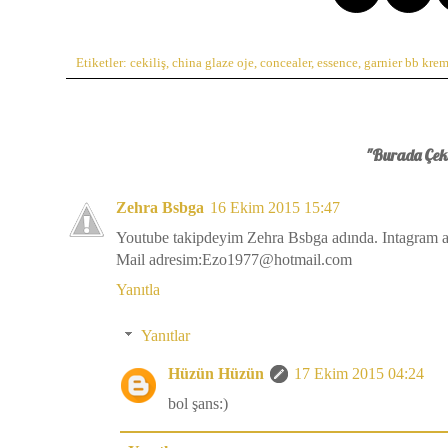
Etiketler:
cekiliş
,
china glaze oje
,
concealer
,
essence
,
garnier bb kre
"Burada Çekil
Zehra Bsbga
16 Ekim 2015 15:47
Youtube takipdeyim Zehra Bsbga adında. Intagram 
Mail adresim:Ezo1977@hotmail.com
Yanıtla
Yanıtlar
Hüzün Hüzün
17 Ekim 2015 04:24
bol şans:)