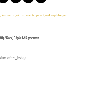
m
,
kozmetik çekilişi
,
mac far paleti
,
makeup blogger
iş Var:)" için 134 yorum:
adım zehra_bsbga