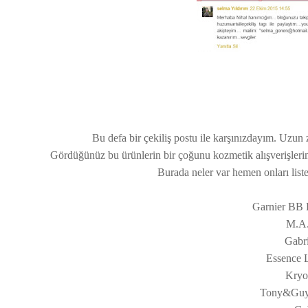
Bu defa bir çekiliş postu ile karşınızdayım. Uzu
Gördüğünüz bu ürünlerin bir çoğunu kozmetik alışverişler
Burada neler var hemen onları list
Garnier BB K
M.A.C
Gabr
Essence 
Kryo
Tony&Guy 