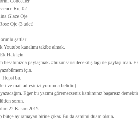
brini Concealer
ssence Ruj 02
ina Glaze Oje
Rose Oje (3 adet)
orunlu şartlar
k Youtube kanalımı takibe almak.
Ek Hak için
m hesabınızda paylaşmak. #huzunsarisiilecekiliş tagi ile paylaşılmalı. E
yazabilmem için.
Hepsi bu.
mleri ve mail adresinizi yorumda belirtin)
s" yazacağım. Eğer bu yazımı göremezseniz katılımınız başarısız demektir
lütfen sorun.
ılım 22 Kasım 2015
ip bütçe ayıramayan birine çıkar. Bu da samimi duam olsun.