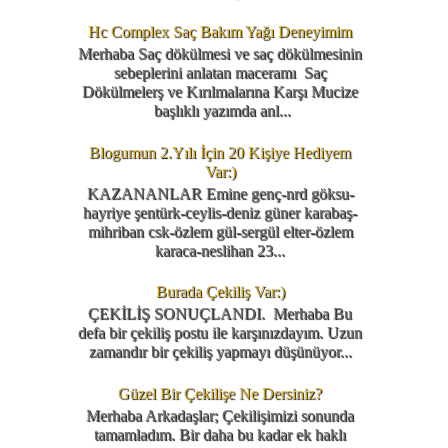
Hc Complex Saç Bakım Yağı Deneyimim
Merhaba Saç dökülmesi ve saç dökülmesinin
sebeplerini anlatan maceramı Saç
Dökülmelerş ve Kırılmalarına Karşı Mucize
başlıklı yazımda anl...
Blogumun 2.Yılı İçin 20 Kişiye Hediyem
Var:)
KAZANANLAR Emine genç-nrd göksu-
hayriye şentürk-ceylis-deniz güner karabaş-
mihriban csk-özlem gül-sergül elter-özlem
karaca-neslihan 23...
Burada Çekiliş Var:)
ÇEKİLİŞ SONUÇLANDI. Merhaba Bu
defa bir çekiliş postu ile karşınızdayım. Uzun
zamandır bir çekiliş yapmayı düşünüyor...
Güzel Bir Çekilişe Ne Dersiniz?
Merhaba Arkadaşlar; Çekilişimizi sonunda
tamamladım. Bir daha bu kadar ek haklı