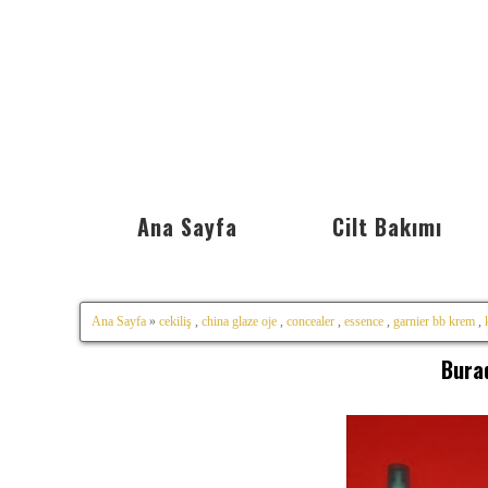
Ana Sayfa
Cilt Bakımı
Ana Sayfa
»
cekiliş
,
china glaze oje
,
concealer
,
essence
,
garnier bb krem
,
Burad