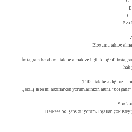
Ga
E
Ch
Eva 
Z
Blogumu takibe alma
İnstagram hesabımı takibe almak ve ilgili fotoğrafı instagra
hak 
(lütfen takibe aldığınız isi
Çekiliş listesini hazırlarken yorumlarınızın altına "bol şan
Son kat
Herkese bol şans diliyorum. İnşallah çok istey