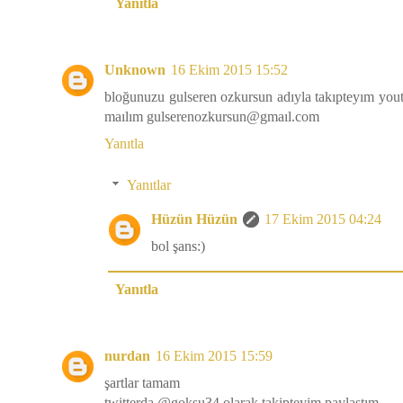
Yanıtla
Unknown
16 Ekim 2015 15:52
bloğunuzu gulseren ozkursun adıyla takıpteyım yout
maılım gulserenozkursun@gmaıl.com
Yanıtla
Yanıtlar
Hüzün Hüzün
17 Ekim 2015 04:24
bol şans:)
Yanıtla
nurdan
16 Ekim 2015 15:59
şartlar tamam
twitterda @goksu34 olarak takipteyim paylaştım