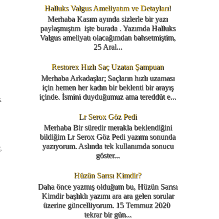
Halluks Valgus Ameliyatım ve Detayları!
Merhaba Kasım ayında sizlerle bir yazı
paylaşmıştım işte burada . Yazımda Halluks
Valgus ameliyatı olacağımdan bahsetmiştim,
25 Aral...
Restorex Hızlı Saç Uzatan Şampuan
Merhaba Arkadaşlar; Saçların hızlı uzaması
için hemen her kadın bir beklenti bir arayış
içinde. İsmini duyduğumuz ama tereddüt e...
k
Lr Serox Göz Pedi
Merhaba Bir süredir merakla beklendiğini
bildiğim Lr Serox Göz Pedi yazımı sonunda
yazıyorum. Aslında tek kullanımda sonucu
,
göster...
Hüzün Sarısı Kimdir?
Daha önce yazmış olduğum bu, Hüzün Sarısı
Kimdir başlıklı yazımı ara ara gelen sorular
üzerine güncelliyorum. 15 Temmuz 2020
tekrar bir gün...