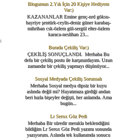
Blogumun 2.Yılı İçin 20 Kişiye Hediyem
Var:)
KAZANANLAR Emine genç-nrd göksu-
hayriye şentürk-ceylis-deniz güner karabaş-
mihriban csk-özlem gül-sergül elter-özlem
karaca-neslihan 23...
i
Burada Çekiliş Var:)
ÇEKİLİŞ SONUÇLANDI. Merhaba Bu
defa bir çekiliş postu ile karşınızdayım. Uzun
zamandır bir çekiliş yapmayı düşünüyor...
Sosyal Medyada Çekiliş Sorunsalı
Merhaba Sosyal medya dipsiz bir kuyu
aslında değil mi? Hayatımıza girdiği andan
beri hızla bişeyler değişti, her anlamda. Ama
bugün...
Lr Serox Göz Pedi
Merhaba Bir süredir merakla beklendiğini
bildiğim Lr Serox Göz Pedi yazımı sonunda
yazıyorum. Aslında tek kullanımda sonucu