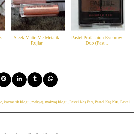
z
Sleek Matte Me Metalik
Pastel Profashion Eyebrow
Rujlar
Duo (Past...
me
,
kozmetik blogu
,
makyaj
,
makyaj blogu
,
Pastel Kaş Farı
,
Pastel Kaş Kiti
,
Pastel