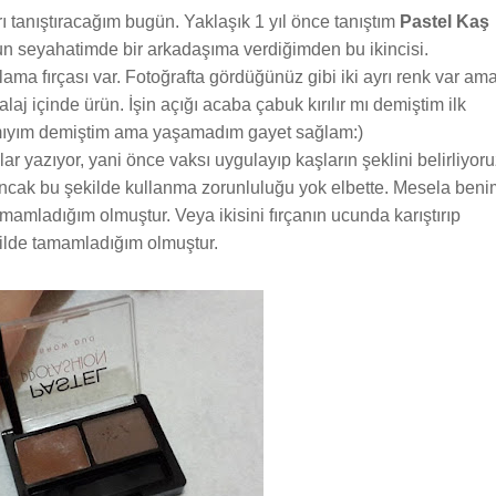
ı tanıştıracağım bugün. Yaklaşık 1 yıl önce tanıştım
Pastel Kaş
un seyahatimde bir arkadaşıma verdiğimden bu ikincisi.
ulama fırçası var. Fotoğrafta gördüğünüz gibi iki ayrı renk var am
balaj içinde ürün. İşin açığı acaba çabuk kırılır mı demiştim ilk
ıyım demiştim ama yaşamadım gayet sağlam:)
r yazıyor, yani önce vaksı uygulayıp kaşların şeklini belirliyor
 Ancak bu şekilde kullanma zorunluluğu yok elbette. Mesela beni
mamladığım olmuştur. Veya ikisini fırçanın ucunda karıştırıp
ilde tamamladığım olmuştur.