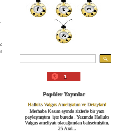
a
uz
m
1
Popüler Yayınlar
Halluks Valgus Ameliyatım ve Detayları!
Merhaba Kasım ayında sizlerle bir yazı
paylaşmıştım işte burada . Yazımda Halluks
Valgus ameliyatı olacağımdan bahsetmiştim,
25 Aral...