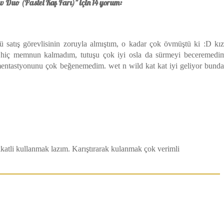
 Duo (Pastel Kaş Farı)" için 14 yorum:
satış görevlisinin zoruyla almıştım, o kadar çok övmüştü ki :D kız
n hiç memnun kalmadım, tutuşu çok iyi osla da sürmeyi beceremedi
igmentastyonunu çok beğenemedim. wet n wild kat kat iyi geliyor bund
kkatli kullanmak lazım. Karıştırarak kulanmak çok verimli