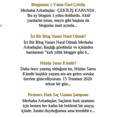
Blogumun 1.Yılına Özel Çekiliş
Merhaba Arkadaşlar; ÇEKİLİŞ KAPANDI .
Bu ay blogum 1.yılını doldurdu. Aktif
yazılarım nisan, mayıs gibi başlasa da
blogumu mart ayında...
l
İyi Bir Blog Yazarı Nasıl Olmalı?
İyi Bir Blog Yazarı Nasıl Olmalı Merhaba
Arkadaşlar; Başlığı gördünüz ve içinizden
bazılarının "kırk yıllık blogger gibi ö...
Hüzün Sarısı Kimdir?
Daha önce yazmış olduğum bu, Hüzün Sarısı
Kimdir başlıklı yazımı ara ara gelen sorular
üzerine güncelliyorum. 15 Temmuz 2020
tekrar bir gün...
Restorex Hızlı Saç Uzatan Şampuan
Merhaba Arkadaşlar; Saçların hızlı uzaması
için hemen her kadın bir beklenti bir arayış
içinde. İsmini duyduğumuz ama tereddüt e...