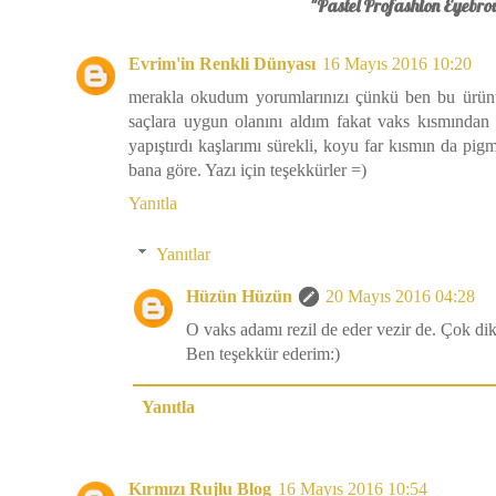
"Pastel Profashion Eyebrow
Evrim'in Renkli Dünyası
16 Mayıs 2016 10:20
merakla okudum yorumlarınızı çünkü ben bu ürünü 
saçlara uygun olanını aldım fakat vaks kısmında
yapıştırdı kaşlarımı sürekli, koyu far kısmın da p
bana göre. Yazı için teşekkürler =)
Yanıtla
Yanıtlar
Hüzün Hüzün
20 Mayıs 2016 04:28
O vaks adamı rezil de eder vezir de. Çok di
Ben teşekkür ederim:)
Yanıtla
Kırmızı Rujlu Blog
16 Mayıs 2016 10:54