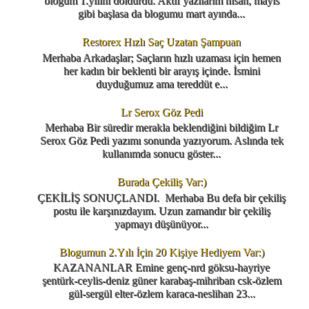
blogum 1.yılını doldurdu. Aktif yazılarım nisan, mayıs
gibi başlasa da blogumu mart ayında...
Restorex Hızlı Saç Uzatan Şampuan
Merhaba Arkadaşlar; Saçların hızlı uzaması için hemen
her kadın bir beklenti bir arayış içinde. İsmini
duyduğumuz ama tereddüt e...
Lr Serox Göz Pedi
Merhaba Bir süredir merakla beklendiğini bildiğim Lr
Serox Göz Pedi yazımı sonunda yazıyorum. Aslında tek
kullanımda sonucu göster...
Burada Çekiliş Var:)
ÇEKİLİŞ SONUÇLANDI. Merhaba Bu defa bir çekiliş
postu ile karşınızdayım. Uzun zamandır bir çekiliş
yapmayı düşünüyor...
Blogumun 2.Yılı İçin 20 Kişiye Hediyem Var:)
KAZANANLAR Emine genç-nrd göksu-hayriye
şentürk-ceylis-deniz güner karabaş-mihriban csk-özlem
gül-sergül elter-özlem karaca-neslihan 23...