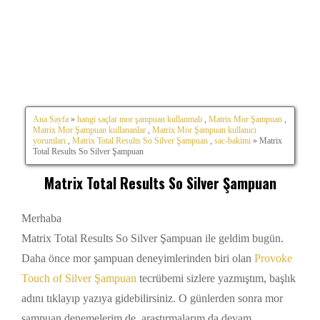
Ana Sayfa
»
hangi saçlar mor şampuan kullanmalı
,
Matrix Mor Şampuan
,
Matrix Mor Şampuan kullananlar
,
Matrix Mor Şampuan kullanıcı
yorumları
,
Matrix Total Results So Silver Şampuan
,
sac-bakimi
» Matrix
Total Results So Silver Şampuan
Matrix Total Results So Silver Şampuan
Merhaba
Matrix Total Results So Silver Şampuan ile geldim bugün.
Daha önce mor şampuan deneyimlerinden biri olan
Provoke
Touch of Silver Şampuan
tecrübemi sizlere yazmıştım, başlık
adını tıklayıp yazıya gidebilirsiniz. O günlerden sonra mor
şampuan denemelerim de, araştırmalarım da devam