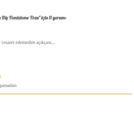
n Diş Temizleme Tozu" için 11 yorum:
cesaret edemedim açıkçası...
3
aşamadım