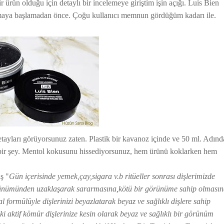
r ürün olduğu için detaylı bir incelemeye giriştim işin açığı. Luis Bien
maya başlamadan önce. Çoğu kullanıcı memnun gördüğüm kadarı ile.
etayları görüyorsunuz zaten. Plastik bir kavanoz içinde ve 50 ml. Adınd
ışıl bir şey. Mentol kokusunu hissediyorsunuz, hem ürünü koklarken hem
ş "
Gün içerisinde yemek,çay,sigara v.b ritüeller sonrası dişlerimizde
görünümünden uzaklaşarak sararmasına,kötü bir görünüme sahip olması
formülüyle dişlerinizi beyazlatarak beyaz ve sağlıklı dişlere sahip
i aktif kömür dişlerinize kesin olarak beyaz ve sağlıklı bir görünüm