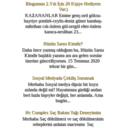
Blogumun 2.Yılı İçin 20 Kişiye Hediyem
Var:)
KAZANANLAR Emine genç-nrd göksu-
hayriye şentürk-ceylis-deniz güner karabaş-
mihriban csk-özlem gül-sergül elter-özlem
karaca-neslihan 23...
Hüzün Sarısı Kimdir?
Daha önce yazmış olduğum bu, Hüzün Sarısı
Kimdir başlıklı yazımı ara ara gelen sorular
üzerine güncelliyorum. 15 Temmuz 2020
tekrar bir gün...
Sosyal Medyada Çekiliş Sorunsalı
Merhaba Sosyal medya dipsiz bir kuyu
aslında değil mi? Hayatımıza girdiği andan
beri hızla bişeyler değişti, her anlamda. Ama
bugün...
Hc Complex Saç Bakım Yağı Deneyimim
Merhaba Saç dökülmesi ve saç dökülmesinin
sebeplerini anlatan maceramı Saç