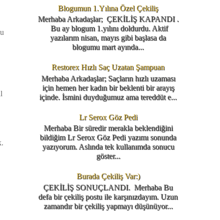
Blogumun 1.Yılına Özel Çekiliş
Merhaba Arkadaşlar; ÇEKİLİŞ KAPANDI .
Bu ay blogum 1.yılını doldurdu. Aktif
nu
yazılarım nisan, mayıs gibi başlasa da
blogumu mart ayında...
Restorex Hızlı Saç Uzatan Şampuan
Merhaba Arkadaşlar; Saçların hızlı uzaması
için hemen her kadın bir beklenti bir arayış
l
içinde. İsmini duyduğumuz ama tereddüt e...
Lr Serox Göz Pedi
Merhaba Bir süredir merakla beklendiğini
bildiğim Lr Serox Göz Pedi yazımı sonunda
k.
yazıyorum. Aslında tek kullanımda sonucu
göster...
Burada Çekiliş Var:)
ÇEKİLİŞ SONUÇLANDI. Merhaba Bu
defa bir çekiliş postu ile karşınızdayım. Uzun
zamandır bir çekiliş yapmayı düşünüyor...