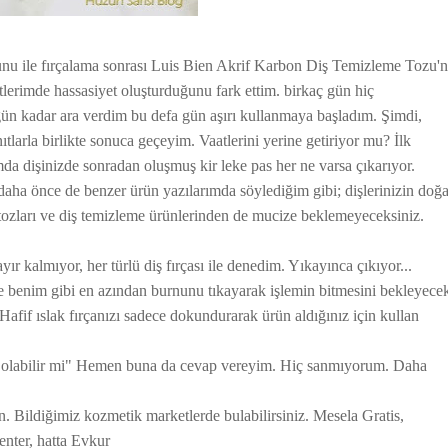
unu ile fırçalama sonrası Luis Bien Akrif Karbon Diş Temizleme Tozu'
erimde hassasiyet oluşturduğunu fark ettim. birkaç gün hiç
ün kadar ara verdim bu defa gün aşırı kullanmaya başladım. Şimdi,
arla birlikte sonuca geçeyim. Vaatlerini yerine getiriyor mu? İlk
ımda dişinizde sonradan oluşmuş kir leke pas her ne varsa çıkarıyor.
aha önce de benzer ürün yazılarımda söylediğim gibi; dişlerinizin doğa
tozları ve diş temizleme ürünlerinden de mucize beklemeyeceksiniz.
yır kalmıyor, her türlü diş fırçası ile denedim. Yıkayınca çıkıyor...
 benim gibi en azından burnunu tıkayarak işlemin bitmesini bekleyece
afif ıslak fırçanızı sadece dokundurarak ürün aldığınız için kullan
lev olabilir mi" Hemen buna da cevap vereyim. Hiç sanmıyorum. Daha
n. Bildiğimiz kozmetik marketlerde bulabilirsiniz. Mesela Gratis,
nter, hatta Evkur