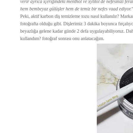
verir ayrıca içeriğindeki menthol ve xylitol de nefesinizi fe
hem bembeyaz gülüşler hem de temiz bir nefes vaad ediyor.
Peki, aktif karbon diş temizleme tozu nasıl kullanılır? Marka
fotoğrafta olduğu gibi. Dişlerimiz 3 dakika boyunca fırçalıyo
beyazlığa gelene kadar günde 2 defa uygulayabiliyoruz. Daha
kullandım? fotoğraf sonrası onu anlatacağım.