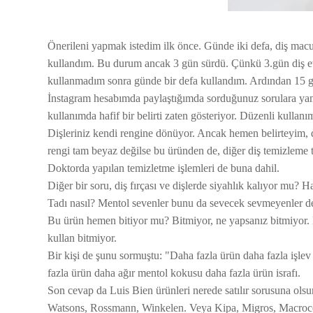
Önerileni yapmak istedim ilk önce. Günde iki defa, diş mac
kullandım. Bu durum ancak 3 gün sürdü. Çünkü 3.gün diş etl
kullanmadım sonra günde bir defa kullandım. Ardından 15 g
İnstagram hesabımda paylaştığımda sorduğunuz sorulara yanıtl
kullanımda hafif bir belirti zaten gösteriyor. Düzenli kullan
Dişleriniz kendi rengine dönüyor. Ancak hemen belirteyim, d
rengi tam beyaz değilse bu üründen de, diğer diş temizleme 
Doktorda yapılan temizletme işlemleri de buna dahil.
Diğer bir soru, diş fırçası ve dişlerde siyahlık kalıyor mu? Ha
Tadı nasıl? Mentol sevenler bunu da sevecek sevmeyenler de
Bu ürün hemen bitiyor mu? Bitmiyor, ne yapsanız bitmiyor. H
kullan bitmiyor.
Bir kişi de şunu sormuştu: "Daha fazla ürün daha fazla iş
fazla ürün daha ağır mentol kokusu daha fazla ürün israfı.
Son cevap da Luis Bien ürünleri nerede satılır sorusuna olsu
Watsons, Rossmann, Winkelen. Veya Kipa, Migros, Macroce