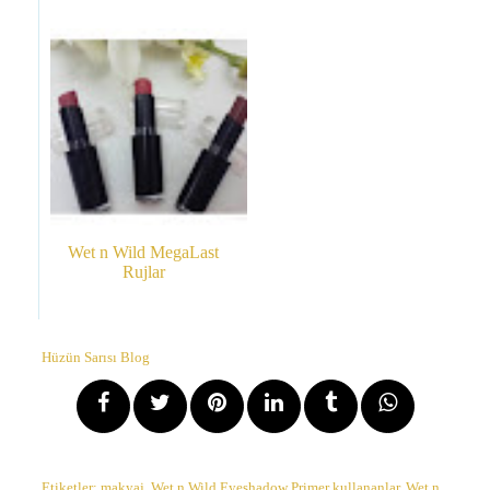
Wet n Wild MegaLast
Rujlar
Hüzün Sarısı Blog
Etiketler:
makyaj
,
Wet n Wild Eyeshadow Primer kullananlar
,
Wet n