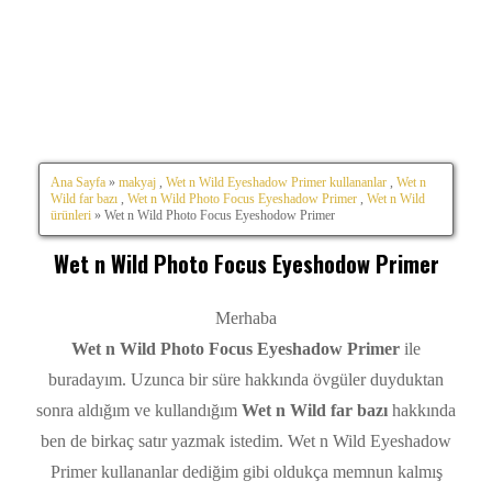
Ana Sayfa
»
makyaj
,
Wet n Wild Eyeshadow Primer kullananlar
,
Wet n
Wild far bazı
,
Wet n Wild Photo Focus Eyeshadow Primer
,
Wet n Wild
ürünleri
» Wet n Wild Photo Focus Eyeshodow Primer
Wet n Wild Photo Focus Eyeshodow Primer
Merhaba
Wet n Wild Photo Focus Eyeshadow Primer
ile
buradayım. Uzunca bir süre hakkında övgüler duyduktan
sonra aldığım ve kullandığım
Wet n Wild far bazı
hakkında
ben de birkaç satır yazmak istedim. Wet n Wild Eyeshadow
Primer kullananlar dediğim gibi oldukça memnun kalmış