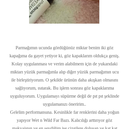
Parmağımın ucunda gördüğünüz miktar benim iki göz
kapağıma da gayet yetiyor ki, göz kapaklarım oldukça geniş.
Kolay uygulanması ve verim alabilmem için de yukarıdaki
miktarı yüzük parmağımla alıp diğer yüzük parmağımın ucu
ile birleştiriyorum. O şekilde ürünün daha akışkan olmasını
sağlıyorum, ısıtarak. Bu işlem sonrası göz kapaklarıma
uyguluyorum. Uygulamayı süpürme değil de pıt pıt şeklinde
uygulamanızı öneririm..
Gelelim performansına. Kesinlikle far renklerini daha yoğun
yapıyor Wet n Wild Far Bazı. Kalıcılığı arttırıyor göz
makyajının ve en sevdiğim ise çizgilere doluşan ve kat kat