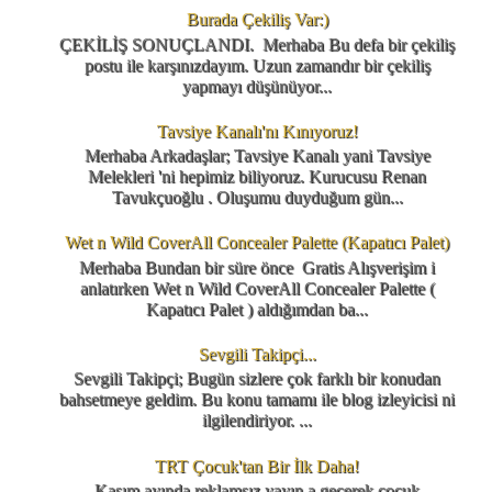
Burada Çekiliş Var:)
ÇEKİLİŞ SONUÇLANDI. Merhaba Bu defa bir çekiliş
postu ile karşınızdayım. Uzun zamandır bir çekiliş
yapmayı düşünüyor...
Tavsiye Kanalı'nı Kınıyoruz!
Merhaba Arkadaşlar; Tavsiye Kanalı yani Tavsiye
Melekleri 'ni hepimiz biliyoruz. Kurucusu Renan
Tavukçuoğlu . Oluşumu duyduğum gün...
Wet n Wild CoverAll Concealer Palette (Kapatıcı Palet)
Merhaba Bundan bir süre önce Gratis Alışverişim i
anlatırken Wet n Wild CoverAll Concealer Palette (
Kapatıcı Palet ) aldığımdan ba...
Sevgili Takipçi...
Sevgili Takipçi; Bugün sizlere çok farklı bir konudan
bahsetmeye geldim. Bu konu tamamı ile blog izleyicisi ni
ilgilendiriyor. ...
TRT Çocuk'tan Bir İlk Daha!
Kasım ayında reklamsız yayın a geçerek çocuk