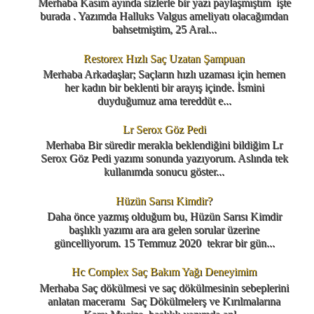
Merhaba Kasım ayında sizlerle bir yazı paylaşmıştım işte
burada . Yazımda Halluks Valgus ameliyatı olacağımdan
bahsetmiştim, 25 Aral...
Restorex Hızlı Saç Uzatan Şampuan
Merhaba Arkadaşlar; Saçların hızlı uzaması için hemen
her kadın bir beklenti bir arayış içinde. İsmini
duyduğumuz ama tereddüt e...
Lr Serox Göz Pedi
Merhaba Bir süredir merakla beklendiğini bildiğim Lr
Serox Göz Pedi yazımı sonunda yazıyorum. Aslında tek
kullanımda sonucu göster...
Hüzün Sarısı Kimdir?
Daha önce yazmış olduğum bu, Hüzün Sarısı Kimdir
başlıklı yazımı ara ara gelen sorular üzerine
güncelliyorum. 15 Temmuz 2020 tekrar bir gün...
Hc Complex Saç Bakım Yağı Deneyimim
Merhaba Saç dökülmesi ve saç dökülmesinin sebeplerini
anlatan maceramı Saç Dökülmelerş ve Kırılmalarına