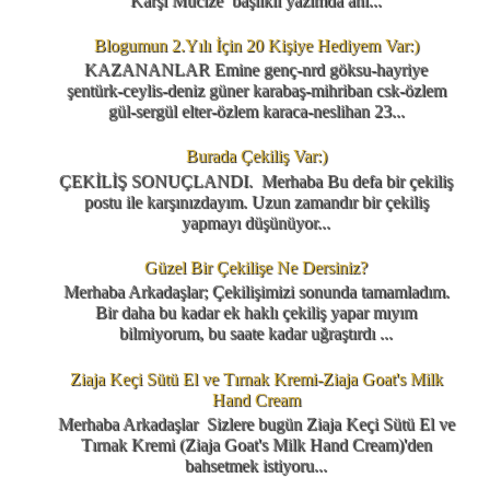
Karşı Mucize başlıklı yazımda anl...
Blogumun 2.Yılı İçin 20 Kişiye Hediyem Var:)
KAZANANLAR Emine genç-nrd göksu-hayriye
şentürk-ceylis-deniz güner karabaş-mihriban csk-özlem
gül-sergül elter-özlem karaca-neslihan 23...
Burada Çekiliş Var:)
ÇEKİLİŞ SONUÇLANDI. Merhaba Bu defa bir çekiliş
postu ile karşınızdayım. Uzun zamandır bir çekiliş
yapmayı düşünüyor...
Güzel Bir Çekilişe Ne Dersiniz?
Merhaba Arkadaşlar; Çekilişimizi sonunda tamamladım.
Bir daha bu kadar ek haklı çekiliş yapar mıyım
bilmiyorum, bu saate kadar uğraştırdı ...
Ziaja Keçi Sütü El ve Tırnak Kremi-Ziaja Goat's Milk
Hand Cream
Merhaba Arkadaşlar Sizlere bugün Ziaja Keçi Sütü El ve
Tırnak Kremi (Ziaja Goat's Milk Hand Cream)'den
bahsetmek istiyoru...