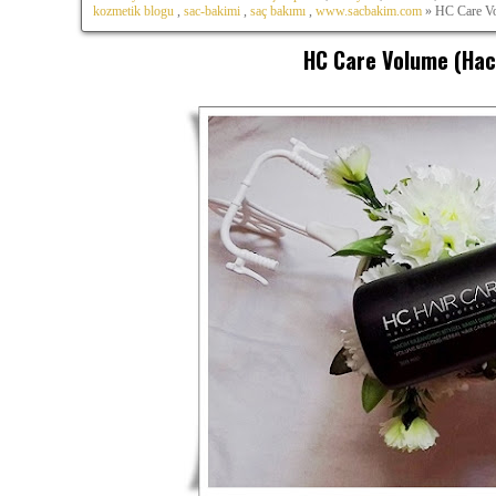
kozmetik blogu
,
sac-bakimi
,
saç bakımı
,
www.sacbakim.com
» HC Care Vo
HC Care Volume (Hac