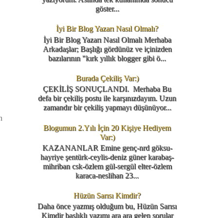
göster...
İyi Bir Blog Yazarı Nasıl Olmalı?
İyi Bir Blog Yazarı Nasıl Olmalı Merhaba
Arkadaşlar; Başlığı gördünüz ve içinizden
bazılarının "kırk yıllık blogger gibi ö...
Burada Çekiliş Var:)
ÇEKİLİŞ SONUÇLANDI. Merhaba Bu
defa bir çekiliş postu ile karşınızdayım. Uzun
zamandır bir çekiliş yapmayı düşünüyor...
n
Blogumun 2.Yılı İçin 20 Kişiye Hediyem
Var:)
KAZANANLAR Emine genç-nrd göksu-
hayriye şentürk-ceylis-deniz güner karabaş-
mihriban csk-özlem gül-sergül elter-özlem
karaca-neslihan 23...
Hüzün Sarısı Kimdir?
Daha önce yazmış olduğum bu, Hüzün Sarısı
Kimdir başlıklı yazımı ara ara gelen sorular