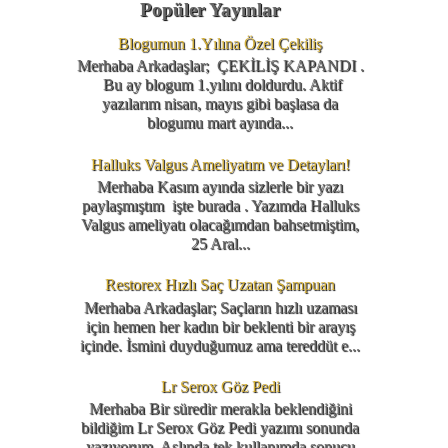
Popüler Yayınlar
Blogumun 1.Yılına Özel Çekiliş
Merhaba Arkadaşlar; ÇEKİLİŞ KAPANDI .
Bu ay blogum 1.yılını doldurdu. Aktif
yazılarım nisan, mayıs gibi başlasa da
blogumu mart ayında...
Halluks Valgus Ameliyatım ve Detayları!
Merhaba Kasım ayında sizlerle bir yazı
paylaşmıştım işte burada . Yazımda Halluks
Valgus ameliyatı olacağımdan bahsetmiştim,
25 Aral...
Restorex Hızlı Saç Uzatan Şampuan
Merhaba Arkadaşlar; Saçların hızlı uzaması
için hemen her kadın bir beklenti bir arayış
içinde. İsmini duyduğumuz ama tereddüt e...
Lr Serox Göz Pedi
Merhaba Bir süredir merakla beklendiğini
bildiğim Lr Serox Göz Pedi yazımı sonunda
yazıyorum. Aslında tek kullanımda sonucu