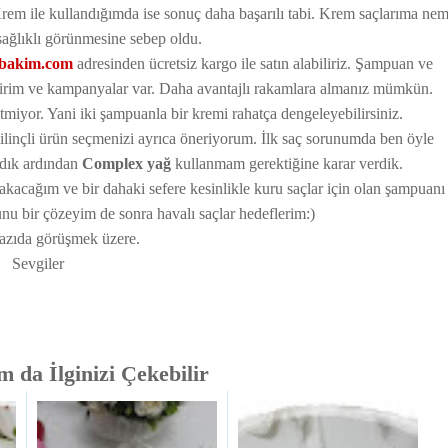
rem ile kullandığımda ise sonuç daha başarılı tabi. Krem saçlarıma ne
 sağlıklı görünmesine sebep oldu.
bakim.com
adresinden ücretsiz kargo ile satın alabiliriz. Şampuan ve
indirim ve kampanyalar var. Daha avantajlı rakamlara almanız mümkün.
tmiyor. Yani iki şampuanla bir kremi rahatça dengeleyebilirsiniz.
ıp bilinçli ürün seçmenizi ayrıca öneriyorum. İlk saç sorunumda ben öyle
adık ardından
Complex yağ
kullanmam gerektiğine karar verdik.
kacağım ve bir dahaki sefere kesinlikle kuru saçlar için olan şampuanı
u bir çözeyim de sonra havalı saçlar hedeflerim:)
yazıda görüşmek üzere.
Sevgiler
 da İlginizi Çekebilir