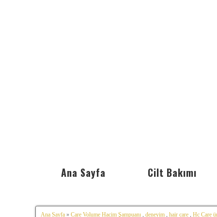
Ana Sayfa
Cilt Bakımı
Ana Sayfa
»
Care Volume Hacim Şampuanı
,
deneyim
,
hair care
,
Hc Care ür