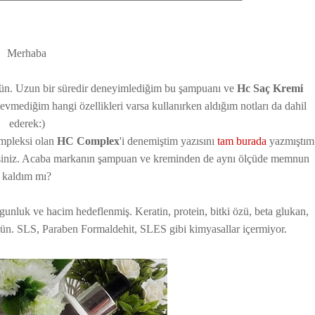
Merhaba
ün. Uzun bir süredir deneyimlediğim bu şampuanı ve
Hc Saç Kremi
mediğim hangi özellikleri varsa kullanırken aldığım notları da dahil
ederek:)
ompleksi olan
HC Complex
'i denemiştim yazısını
tam burada
yazmıştım
lirsiniz. Acaba markanın şampuan ve kreminden de aynı ölçüde memnun
kaldım mı?
lgunluk ve hacim hedeflenmiş. Keratin, protein, bitki özü, beta glukan,
r ürün. SLS, Paraben Formaldehit, SLES gibi kimyasallar içermiyor.