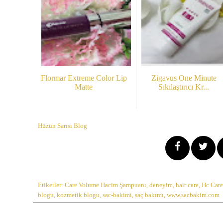
Flormar Extreme Color Lip
Zigavus One Minute
Matte
Sıkılaştırıcı Kr...
Hüzün Sarısı Blog
Etiketler:
Care Volume Hacim Şampuanı
,
deneyim
,
hair care
,
Hc Care 
blogu
,
kozmetik blogu
,
sac-bakimi
,
saç bakımı
,
www.sacbakim.com