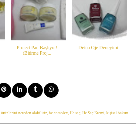
Project Pan Başlıyor!
Deina Oje Deneyimi
(Bitirme Proj...
ürünlerini nereden alabiliriz
,
hc complex
,
Hc saç
,
Hc Saç Kremi
,
kişisel bakım