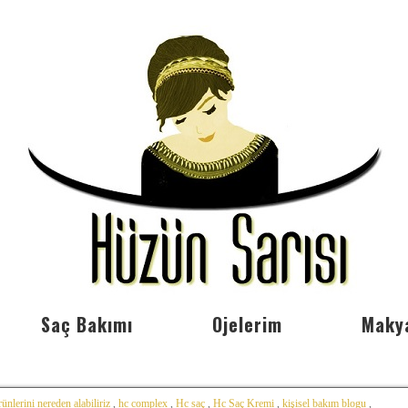
Saç Bakımı
Ojelerim
Maky
ünlerini nereden alabiliriz
,
hc complex
,
Hc saç
,
Hc Saç Kremi
,
kişisel bakım blogu
,