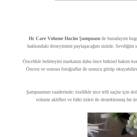
Hc Care Volume Hacim Şampuanı
ile buradayım bug
hakkındaki deneyimimi paylaşacağım sizinle. Sevdiğim sev
Öncelikle belirteyim markanın daha önce bitkisel bakım k
Öncesi ve sonrası fotoğraflar ile sonucu görüp okuyabi
Şampuamım vaatlerinde; özellikle ince telli saçlar için do
volume aktifleri ve bitki özleri ile desteklenmiş bi