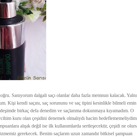
doğru. Sanıyorum dalgali saçı olanlar daha fazla memnun kalacak. Yalnı
. Kişi kendi saçını, saç sorununu ve saç tipini kesinlikle bilmeli emin
kardeşimde birkaç defa denedim ve saçlarıma dokunmaya kıyamadım. O
tercihim kuru olan çeşidini denemek olmalıydı hacim hedeflememeliydim
uanlara alışık değil ise ilk kullanımlarda sertleşecektir, çeşidi ne olurs
çözmemiz gerekecek. Benim saçlarım uzun zamandır bitkisel şampuan