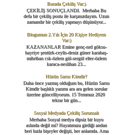
Burada Çekiliş Var:)
ÇEKİLİŞ SONUÇLANDI. Merhaba Bu
defa bir çekiliş postu ile karşınızdayım. Uzun
zamandır bir çekiliş yapmayı düşünüyor...
Blogumun 2.Yılı İçin 20 Kişiye Hediyem
Var:)
KAZANANLAR Emine genç-nrd göksu-
hayriye şentürk-ceylis-deniz güner karabaş-
mihriban csk-özlem gül-sergül elter-özlem
karaca-neslihan 23...
Hüzün Sarısı Kimdir?
Daha önce yazmış olduğum bu, Hüzün Sarısı
Kimdir başlıklı yazımı ara ara gelen sorular
üzerine güncelliyorum. 15 Temmuz 2020
tekrar bir gün...
Sosyal Medyada Çekiliş Sorunsalı
Merhaba Sosyal medya dipsiz bir kuyu
aslında değil mi? Hayatımıza girdiği andan
beri hızla bişeyler değişti, her anlamda. Ama