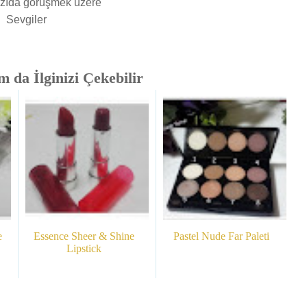
yazıda görüşmek üzere
Sevgiler
 da İlginizi Çekebilir
e
Essence Sheer & Shine
Pastel Nude Far Paleti
Lipstick