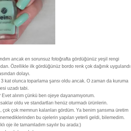
ndım ancak en sorunsuz fotoğrafta gördüğünüz yeşil rengi
ndan. Özellikle ilk gördüğünüz bordo renk çok dağınık uygulandı
çasından dolayı.
 3 kat olunca toparlama şansı oldu ancak. O zaman da kuruma
esi uzadı tabi.
m? Evet alırım çünkü ben ojeye dayanamıyorum.
aklar oldu ve standartları henüz oturmadı ürünlerin.
n, çok çok memnun kalanları gördüm. Ya benim şansıma üretim
enemediklerinden bu ojelerin yapıları yeterli geldi, bilemedim.
ıklı oje ile tamamladım sayılır bu arada:)