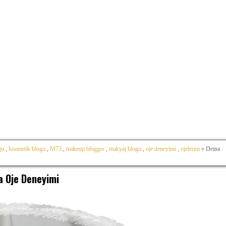
gu
,
kozmetik blogu
,
M73
,
makeup blogger
,
makyaj blogu
,
oje deneyimi
,
ojelerim
» Deina
a Oje Deneyimi