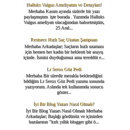
Halluks Valgus Ameliyatım ve Detayları!
Merhaba Kasım ayında sizlerle bir yazı
paylaşmıştım işte burada . Yazımda Halluks
Valgus ameliyatı olacağımdan bahsetmiştim,
25 Aral...
Restorex Hızlı Saç Uzatan Şampuan
Merhaba Arkadaşlar; Saçların hızlı uzaması
için hemen her kadın bir beklenti bir arayış
içinde. İsmini duyduğumuz ama tereddüt e...
Lr Serox Göz Pedi
Merhaba Bir süredir merakla beklendiğini
bildiğim Lr Serox Göz Pedi yazımı sonunda
yazıyorum. Aslında tek kullanımda sonucu
göster...
İyi Bir Blog Yazarı Nasıl Olmalı?
İyi Bir Blog Yazarı Nasıl Olmalı Merhaba
Arkadaşlar; Başlığı gördünüz ve içinizden
bazılarının "kırk yıllık blogger gibi ö...