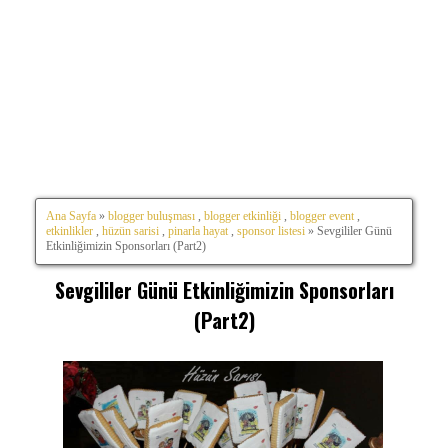
Ana Sayfa
»
blogger buluşması
,
blogger etkinliği
,
blogger event
,
etkinlikler
,
hüzün sarisi
,
pinarla hayat
,
sponsor listesi
» Sevgililer Günü
Etkinliğimizin Sponsorları (Part2)
Sevgililer Günü Etkinliğimizin Sponsorları
(Part2)