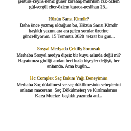
şentürk-ceylis-deniz güner karabaş-mihriban csk-özlem
gül-sergül elter-özlem karaca-neslihan 23...
Hüzün Sarısı Kimdir?
Daha önce yazmış olduğum bu, Hüzün Sarısı Kimdir
başlıklı yazımı ara ara gelen sorular üzerine
güncelliyorum. 15 Temmuz 2020 tekrar bir gün...
Sosyal Medyada Çekiliş Sorunsalı
Merhaba Sosyal medya dipsiz bir kuyu aslında değil mi?
Hayatımıza girdiği andan beri hızla bişeyler değişti, her
anlamda. Ama bugün...
Hc Complex Saç Bakım Yağı Deneyimim
Merhaba Saç dökülmesi ve saç dökülmesinin sebeplerini
anlatan maceramı Saç Dökülmelerş ve Kırılmalarına
Karşı Mucize başlıklı yazımda anl...