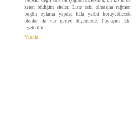
Hepsini değil ama bir çoğunu inceledim, bir kısmı da
zeten bildiğim siteler. Liste eski olmasına rağmen
bugün oylama yapılsa hâla yerini koruyabilecek
olanlar da var geriye düşenlerde. Paylaşım için
teşekkürler..
Yanıtla