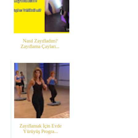
Nasıl Zayıfladım?
Zayıflama Çayları...
Zayıflamak İçin Evde
Yürüyüş Progra...