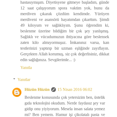
hastasıymışım. Diyetisyene gitmeye başladım, günde
12 saat çalışıyorum spora vaktim yok, bunu da
merdiven çıkarak çözdüm kendimde. Yürüyen
merdiveni ve asansörü hayatımdan çıkarttım. Şimdi
49 kiloyum ve sağlıklıyım. Şunu öğrendim ki,
beslenme üzerine bildiğim bir çok şey yanlışmış.
Sağlıklı ve vücudumuzun ihtiyacına göre beslensek
zaten kilo almıyormuşuz. İmkanınız varsa, kan
testlerinizi yaptırıp bir uzman eşliğinde zayıflayın.
Gerçekten Allah korumuş, siz çok değerlisiniz, dikkat
edin sağlığınıza. Sevgilerimle... :)
Yanıtla
Yanıtlar
Hüzün Hüzün
15 Nisan 2016 06:02
Beslenme konusunda çok yetersizim ben, üstelik
gıda teknolojisi okudum. Nerde faydasız şey var
gidip onu yiyiyorum. Mesela insan salata yemez
mi? Ben yemem. Hamur işi çikolatalı pasta ve