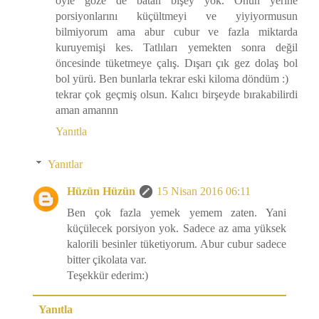
öyle göze de batan bişey yok. Onun yerine
porsiyonlarını küçültmeyi ve yiyiyormusun
bilmiyorum ama abur cubur ve fazla miktarda
kuruyemişi kes. Tatlıları yemekten sonra değil
öncesinde tüketmeye çalış. Dışarı çık gez dolaş bol
bol yürü. Ben bunlarla tekrar eski kiloma döndüm :)
tekrar çok geçmiş olsun. Kalıcı birşeyde bırakabilirdi
aman amannn
Yanıtla
Yanıtlar
Hüzün Hüzün
15 Nisan 2016 06:11
Ben çok fazla yemek yemem zaten. Yani
küçülecek porsiyon yok. Sadece az ama yüksek
kalorili besinler tüketiyorum. Abur cubur sadece
bitter çikolata var.
Teşekkür ederim:)
Yanıtla