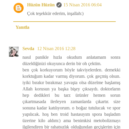
Hüzün Hüzün
15 Nisan 2016 06:04
Çok teşekkür ederim, inşallah:)
Yanıtla
Sevda
12 Nisan 2016 12:28
nasıl panikle hızla okudum anlatamam sonra
düzeldiğinizi okuyunca derin bir oh çektim.
ben çok korkuyorum böyle takviyelerden. demekki
korktuğum kadar varmış diyorum. çok geçmiş olsun.
iyiki bırakır bırakmaz yavaşta olsa düzelme başlamış
Allah korusun ya başka bişey çıksaydı. doktorların
hep dedikleri bu tarz ürünler hemen sorun
çıkartmasada ilerleyen zamanlarda çıkartır. size
sonuna kadar katılıyorum. o boğaz tutulucak ve spor
yapılıcak. hoş ben troid hastasıyım spora başladım
üzerine kilo aldım:) ama benimkisi metobolizmayı
ilgilendiren bir rahatsızlık olduğundan geçişlerim için