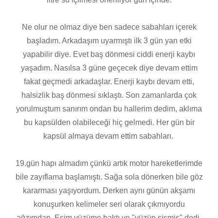
Ne olur ne olmaz diye ben sadece sabahları içerek
başladım. Arkadaşım uyarmıştı ilk 3 gün yan etki
yapabilir diye. Evet baş dönmesi ciddi enerji kaybı
yaşadım. Nasılsa 3 güne geçecek diye devam ettim
fakat geçmedi arkadaşlar. Enerji kaybı devam etti,
halsizlik baş dönmesi sıklaştı. Son zamanlarda çok
yorulmuştum sanırım ondan bu hallerim dedim, aklıma
bu kapsülden olabileceği hiç gelmedi. Her gün bir
kapsül almaya devam ettim sabahları.
19.gün hapı almadım çünkü artık motor hareketlerimde
bile zayıflama başlamıştı. Sağa sola dönerken bile göz
kararması yaşıyordum. Derken aynı günün akşamı
konuşurken kelimeler seri olarak çıkmıyordu
ağzımdan. Eşim yüzüme baktı ve "yüzün şişmiş" dedi.