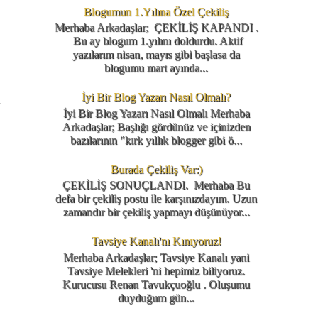
Blogumun 1.Yılına Özel Çekiliş
Merhaba Arkadaşlar; ÇEKİLİŞ KAPANDI .
Bu ay blogum 1.yılını doldurdu. Aktif
yazılarım nisan, mayıs gibi başlasa da
blogumu mart ayında...
İyi Bir Blog Yazarı Nasıl Olmalı?
ü
İyi Bir Blog Yazarı Nasıl Olmalı Merhaba
Arkadaşlar; Başlığı gördünüz ve içinizden
bazılarının "kırk yıllık blogger gibi ö...
Burada Çekiliş Var:)
ÇEKİLİŞ SONUÇLANDI. Merhaba Bu
defa bir çekiliş postu ile karşınızdayım. Uzun
zamandır bir çekiliş yapmayı düşünüyor...
Tavsiye Kanalı'nı Kınıyoruz!
Merhaba Arkadaşlar; Tavsiye Kanalı yani
Tavsiye Melekleri 'ni hepimiz biliyoruz.
Kurucusu Renan Tavukçuoğlu . Oluşumu
duyduğum gün...