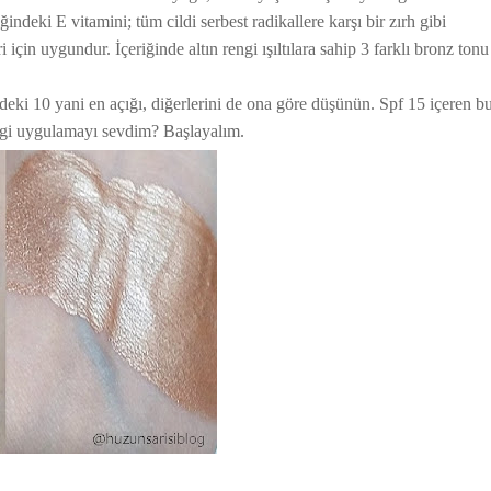
ndeki E vitamini; tüm cildi serbest radikallere karşı bir zırh gibi
i için uygundur. İçeriğinde altın rengi ışıltılara sahip 3 farklı bronz tonu
eki 10 yani en açığı, diğerlerini de ona göre düşünün. Spf 15 içeren b
ngi uygulamayı sevdim? Başlayalım.