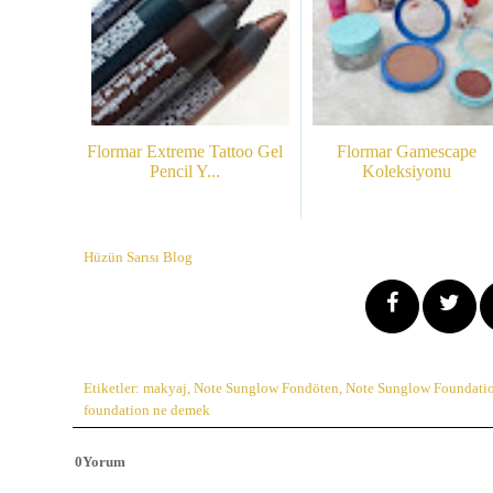
Flormar Extreme Tattoo Gel
Flormar Gamescape
Pencil Y...
Koleksiyonu
Hüzün Sarısı Blog
Etiketler:
makyaj
,
Note Sunglow Fondöten
,
Note Sunglow Foundati
foundation ne demek
0
Yorum