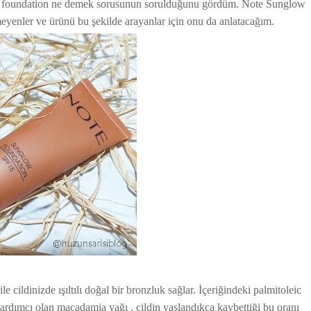
glow foundation ne demek sorusunun sorulduğunu gördüm. Note Sunglow
yenler ve ürünü bu şekilde arayanlar için onu da anlatacağım.
 cildinizde ışıltılı doğal bir bronzluk sağlar. İçeriğindeki palmitoleic
yardımcı olan macadamia yağı , cildin yaşlandıkça kaybettiği bu oranı