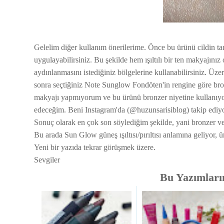
Gelelim diğer kullanım önerilerime. Önce bu ürünü cildin t
uygulayabilirsiniz. Bu şekilde hem ışıltılı bir ten makyajını
aydınlanmasını istediğiniz bölgelerine kullanabilirsiniz. Üz
sonra seçtiğiniz Note Sunglow Fondöten'in rengine göre bronz
makyajı yapmıyorum ve bu ürünü bronzer niyetine kullanıy
edeceğim. Beni Instagram'da (@huzunsarisiblog) takip ediyo
Sonuç olarak en çok son söylediğim şekilde, yani bronzer v
Bu arada Sun Glow güneş ışıltısı/pırıltısı anlamına geliyor,
Yeni bir yazıda tekrar görüşmek üzere.
Sevgiler
Bu Yazımlarım